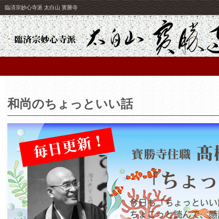
臨済宗妙心寺派 太白山 寳勝寺
和尚のちょっといい話