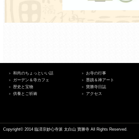
和尚のちょっといい話
お寺の行事
ガーデン＆寺カフェ
墨蹟＆禅アート
歴史と宝物
寶勝寺日誌
供養とご祈祷
アクセス
Copyright© 2014 臨済宗妙心寺派 太白山 寶勝寺 All Rights Reserved.