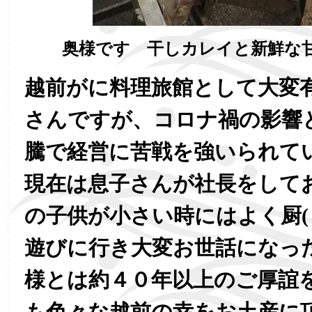
奥様です 干しカレイと新鮮な
越前がに料理旅館として大変
さんですが、コロナ禍の影響
騰で経営に苦戦を強いられて
現在は息子さんが社長をして
の子供が小さい時にはよく厨(
遊びに行き大変お世話になっ
様とは約４０年以上のご厚誼
も色々な越前の幸をお土産に