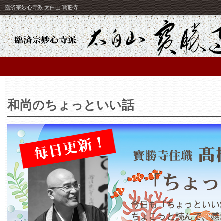
臨済宗妙心寺派 太白山 寳勝寺
和尚のちょっといい話