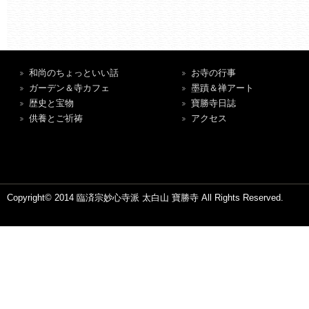
和尚のちょっといい話
お寺の行事
ガーデン＆寺カフェ
墨蹟＆禅アート
歴史と宝物
寶勝寺日誌
供養とご祈祷
アクセス
Copyright© 2014 臨済宗妙心寺派 太白山 寶勝寺 All Rights Reserved.