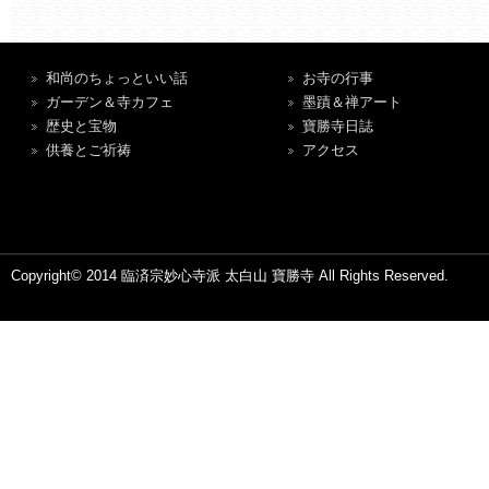
和尚のちょっといい話
お寺の行事
ガーデン＆寺カフェ
墨蹟＆禅アート
歴史と宝物
寶勝寺日誌
供養とご祈祷
アクセス
Copyright© 2014 臨済宗妙心寺派 太白山 寶勝寺 All Rights Reserved.