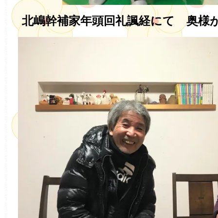
北嶋幹補家年頭回礼諷経にて 奥様