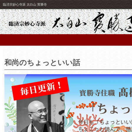
臨済宗妙心寺派 太白山 寳勝寺
和尚のちょっといい話