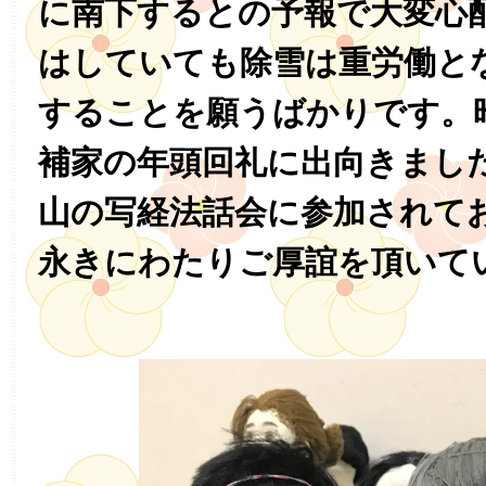
に南下するとの予報で大変心
はしていても除雪は重労働と
することを願うばかりです。
補家の年頭回礼に出向きまし
山の写経法話会に参加されて
永きにわたりご厚誼を頂いて