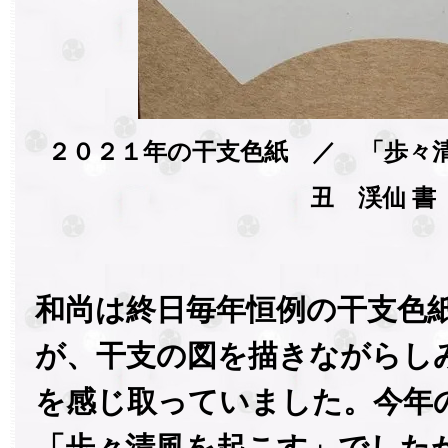
２０２１年の干支色紙 ／ 「歩々
丑 渓仙 書
和尚は終日毎年恒例の干支色
が、干支の図を描きながらし
を感じ取っていました。今年
「歩々清風を起こす」でした