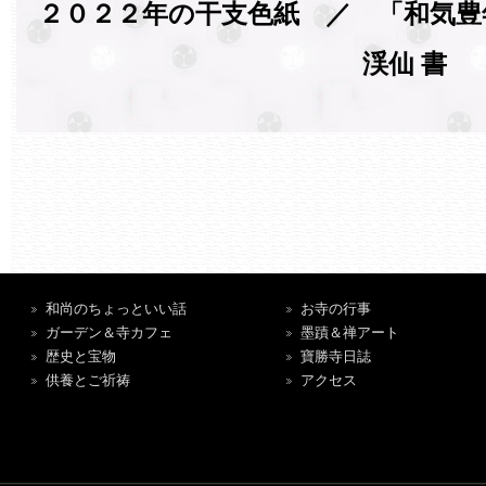
２０２２年の干支色紙 ／ 「和気
渓仙 書
和尚のちょっといい話
お寺の行事
ガーデン＆寺カフェ
墨蹟＆禅アート
歴史と宝物
寶勝寺日誌
供養とご祈祷
アクセス