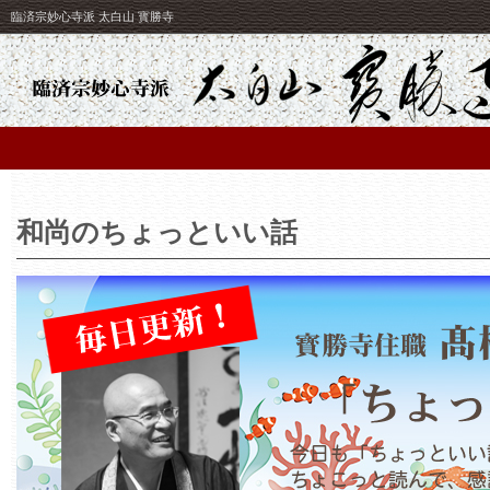
臨済宗妙心寺派 太白山 寳勝寺
和尚のちょっといい話