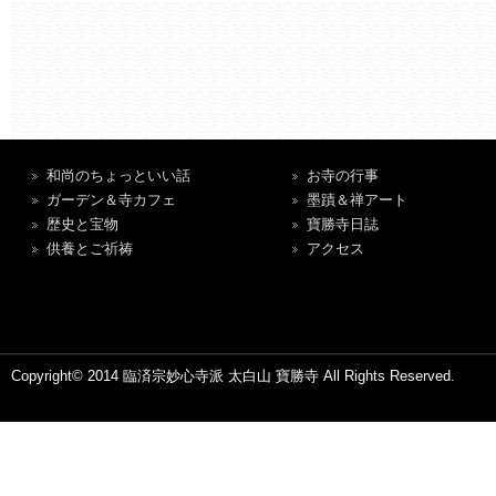
和尚のちょっといい話
お寺の行事
ガーデン＆寺カフェ
墨蹟＆禅アート
歴史と宝物
寶勝寺日誌
供養とご祈祷
アクセス
Copyright© 2014 臨済宗妙心寺派 太白山 寶勝寺 All Rights Reserved.