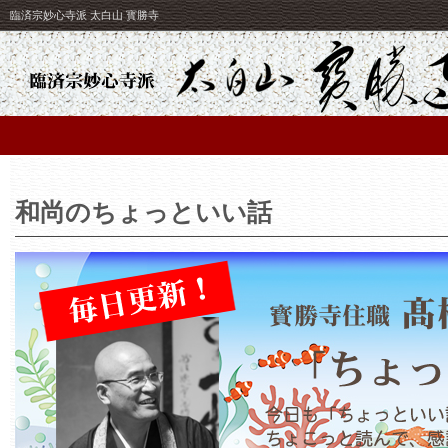
臨済宗妙心寺派 太白山 寳勝寺
和尚のちょっといい話