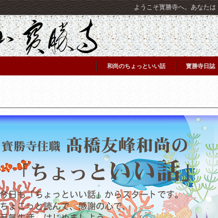
ようこそ寳勝寺へ。あなたは [C
和尚のちょっといい話
寳勝寺日誌