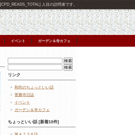
PD_READS_TOTAL] 人目の訪問者です。
イベント
ガーデン＆寺カフェ
検
索:
検
索:
リンク
和尚のちょっといい話
寳勝寺日誌
イベント
ガーデン＆寺カフェ
ちょっといい話 [新着10件]
第４７３６話