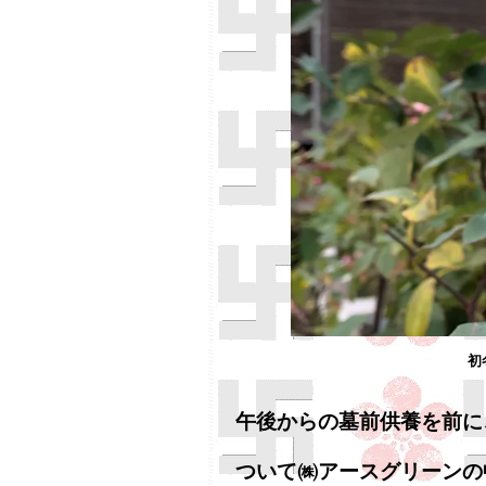
初
午後からの墓前供養を前に
ついて㈱アースグリーンの