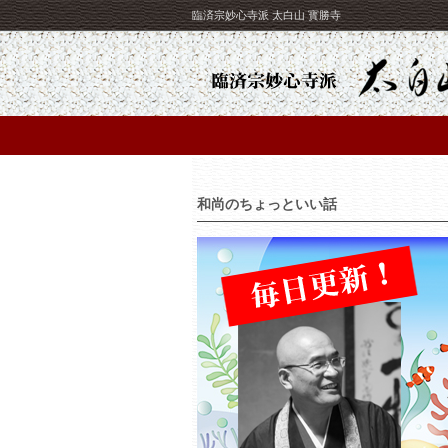
臨済宗妙心寺派 太白山 寳勝寺
和尚のちょっといい話