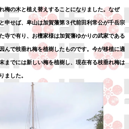
れ梅の木と植え替えすることになりました。なぜ
と申せば、卑山は加賀藩第３代前田利常公が千岳宗
た寺で有り、お檀家様は加賀藩ゆかりの武家である
因んで枝垂れ梅を植樹したものです。今が移植に適
末までには新しい梅を植樹し、現在有る枝垂れ梅は
りました。