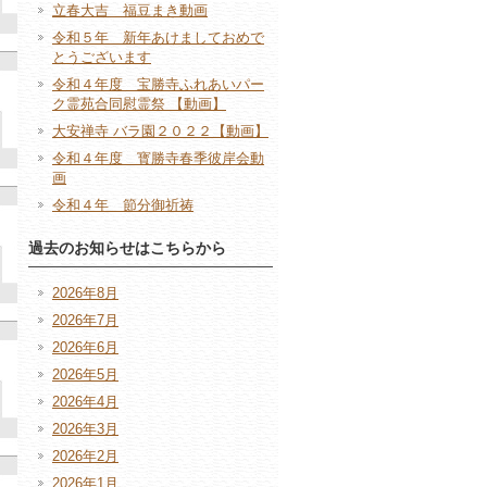
立春大吉 福豆まき動画
令和５年 新年あけましておめで
とうございます
令和４年度 宝勝寺ふれあいパー
ク霊苑合同慰霊祭 【動画】
大安禅寺 バラ園２０２２【動画】
令和４年度 寳勝寺春季彼岸会動
画
令和４年 節分御祈祷
過去のお知らせはこちらから
2026年8月
2026年7月
2026年6月
2026年5月
2026年4月
2026年3月
2026年2月
2026年1月