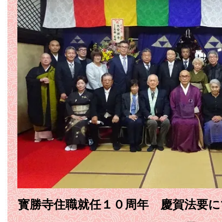
寳勝寺住職就任１０周年 慶賀法要に