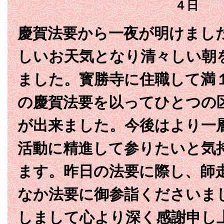
４日
慶賀法要から一夜が明けまし
しいお天気となり清々しい朝
ました。寳勝寺に住職して満
の慶賀法要を以ってひとつの
が出来ました。今後はより一
活動に精進して参りたいと気
ます。昨日の法要に際し、師
なか法要に御参詣くださいま
しまして心より深く感謝申し