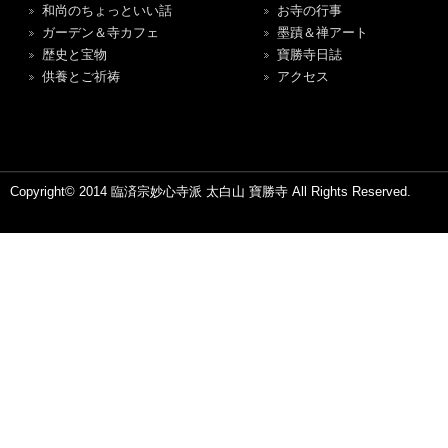
和尚のちょっといい話
お寺の行事
ガーデン＆寺カフェ
墨蹟＆禅アート
歴史と宝物
寶勝寺日誌
供養とご祈祷
アクセス
Copyright© 2014 臨済宗妙心寺派 太白山 寶勝寺 All Rights Reserved.