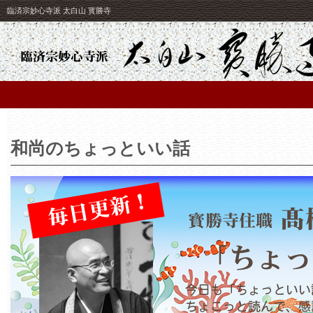
臨済宗妙心寺派 太白山 寳勝寺
和尚のちょっといい話