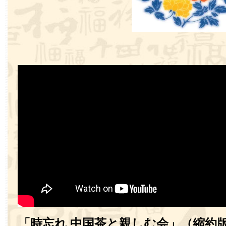
「時忘れ 中国茶と親しむ会」（縮約