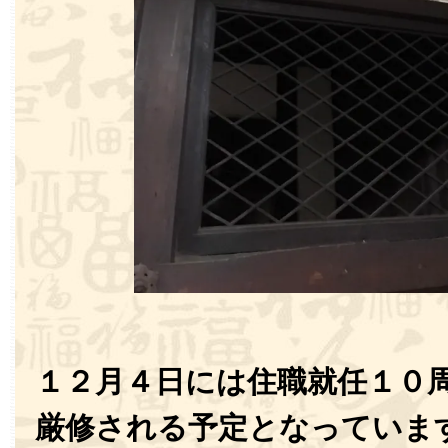
１２月４日には住職就任１０
厳修される予定となっていま