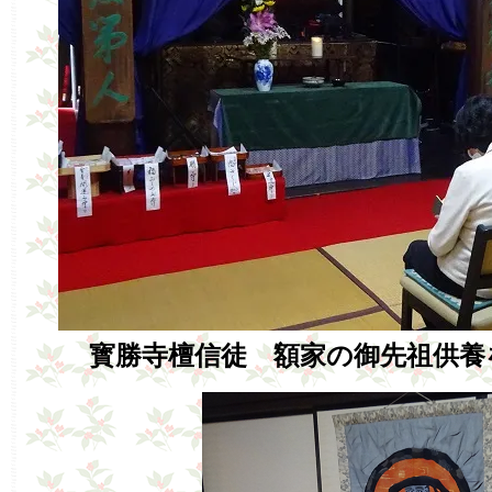
寳勝寺檀信徒 額家の御先祖供養