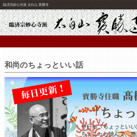
臨済宗妙心寺派 太白山 寳勝寺
和尚のちょっといい話