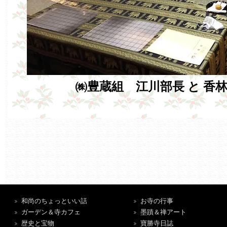
㈱豊蔵組 江川部長
と
香
和尚のちょっといい話
お寺の行事
ガーデン＆寺カフェ
墨蹟＆禅アート
歴史と宝物
寶勝寺日誌