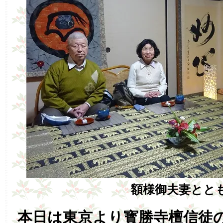
額様御夫妻とと
本日は東京より寳勝寺檀信徒