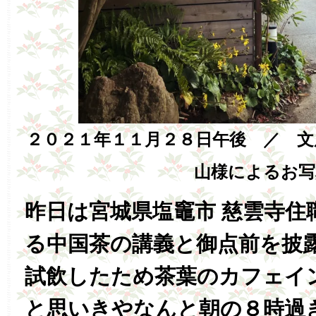
２０２１年１１月２８日午後 ／ 文
山様によるお写
昨日は宮城県塩竈市 慈雲寺住
る中国茶の講義と御点前を披
試飲したため茶葉のカフェイ
と思いきやなんと朝の８時過