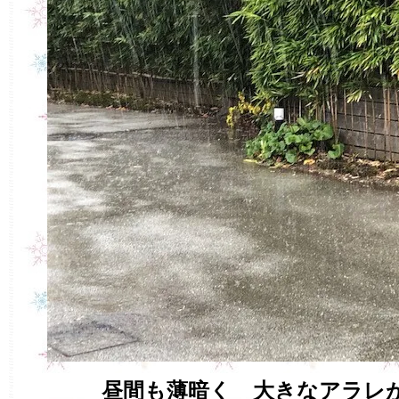
昼間も薄暗く 大きなアラレ