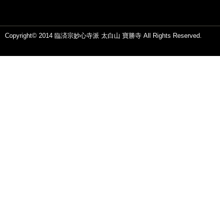
Copyright© 2014 臨済宗妙心寺派 太白山 寶勝寺 All Rights Reserved.