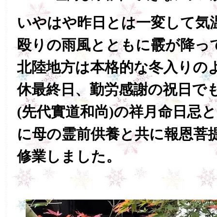
いやはや昨日とは一変して気
殴りの雨風とともに霰が降って
北陸地方は本格的な冬入りの
休最終日、勤労感謝の祝日で
(先代實道和尚)の祥月命日忌
に母の霊前供養と共に報恩菩
修業しました。