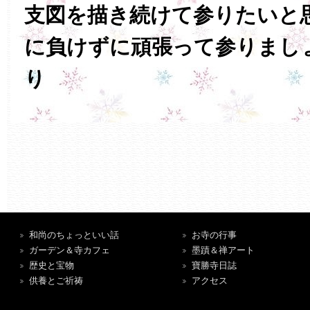
支図を描き続けて参りたいと
に負けずに頑張って参りまし
り
和尚のちょっといい話
お寺の行事
ガーデン＆寺カフェ
墨蹟＆禅アート
歴史と宝物
寶勝寺日誌
供養とご祈祷
アクセス