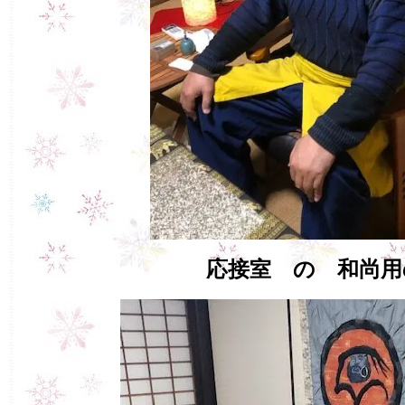
応接室 の 和尚用