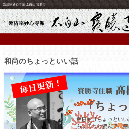
臨済宗妙心寺派 太白山 寳勝寺
和尚のちょっといい話