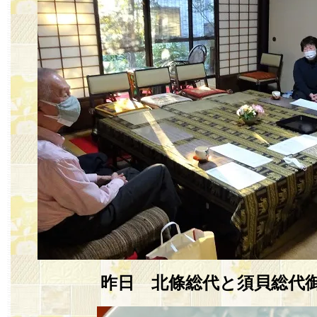
昨日 北條総代と須貝総代