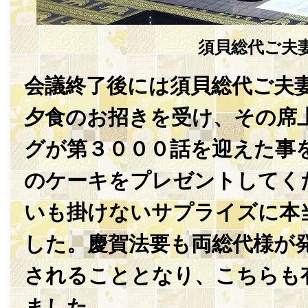
須貝総代ご夫
会議終了後には須貝総代ご夫
夕食のお招きを受け、その席
グが第３０００話を迎えた事
のケーキをプレゼントしてく
いも掛けないサプライズに本
した。慶賀法要も両総代様が
されることとなり、こちらも
ました。