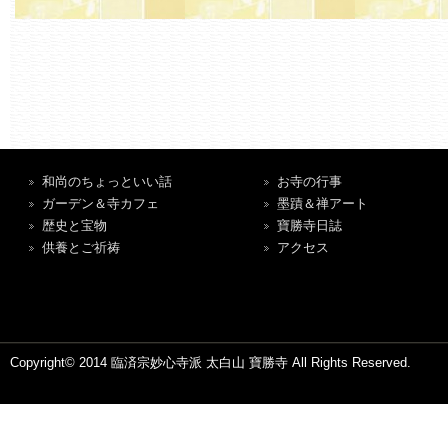
和尚のちょっといい話
お寺の行事
ガーデン＆寺カフェ
墨蹟＆禅アート
歴史と宝物
寶勝寺日誌
供養とご祈祷
アクセス
Copyright© 2014 臨済宗妙心寺派 太白山 寶勝寺 All Rights Reserved.