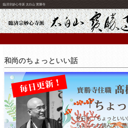
臨済宗妙心寺派 太白山 寳勝寺
和尚のちょっといい話