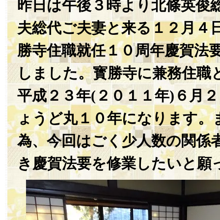
昨日は午後３時より北條英俊
夫総代ご夫妻と来る１２月４
勝寺住職就任１０周年慶賀法
しました。寳勝寺に兼務住職
平成２３年(２０１１年)６月
ょうど丸１０年になります。
為、今回はごく少人数の関係
き慶賀法要を修業したいと願