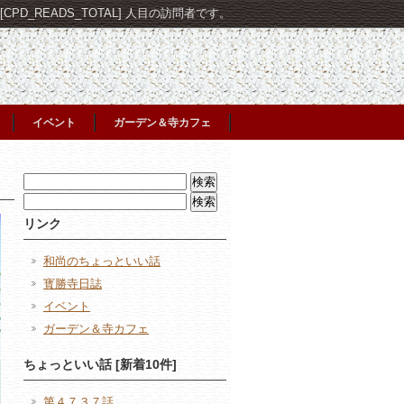
PD_READS_TOTAL] 人目の訪問者です。
イベント
ガーデン＆寺カフェ
検
索:
検
索:
リンク
和尚のちょっといい話
寳勝寺日誌
イベント
ガーデン＆寺カフェ
ちょっといい話 [新着10件]
第４７３７話