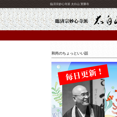
臨済宗妙心寺派 太白山 寳勝寺
和尚のちょっといい話