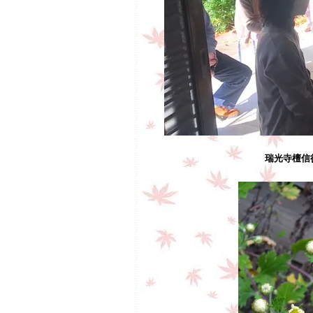
瑞光寺檀信