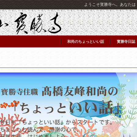
ようこそ寳勝寺へ。あなたは [C
和尚のちょっといい話
寳勝寺日誌