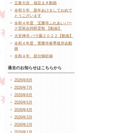
立春大吉 福豆まき動画
令和５年 新年あけましておめで
とうございます
令和４年度 宝勝寺ふれあいパー
ク霊苑合同慰霊祭 【動画】
大安禅寺 バラ園２０２２【動画】
令和４年度 寳勝寺春季彼岸会動
画
令和４年 節分御祈祷
過去のお知らせはこちらから
2026年8月
2026年7月
2026年6月
2026年5月
2026年4月
2026年3月
2026年2月
2026年1月