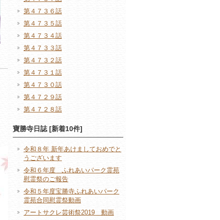
第４７３６話
第４７３５話
第４７３４話
第４７３３話
第４７３２話
第４７３１話
第４７３０話
第４７２９話
第４７２８話
寶勝寺日誌 [新着10件]
令和８年 新年あけましておめでと
うございます
令和６年度 ふれあいパーク霊苑
慰霊祭のご報告
令和５年度宝勝寺ふれあいパーク
霊苑合同慰霊祭動画
アートサクレ芸術祭2019 動画