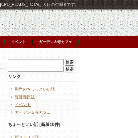
PD_READS_TOTAL] 人目の訪問者です。
イベント
ガーデン＆寺カフェ
検
索:
検
索:
リンク
和尚のちょっといい話
寳勝寺日誌
イベント
ガーデン＆寺カフェ
ちょっといい話 [新着10件]
第４７３７話