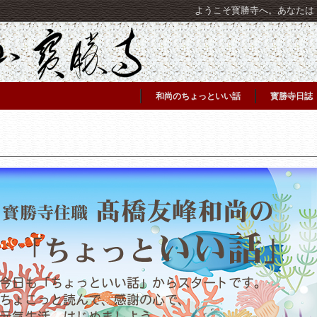
ようこそ寳勝寺へ。あなたは [C
和尚のちょっといい話
寳勝寺日誌