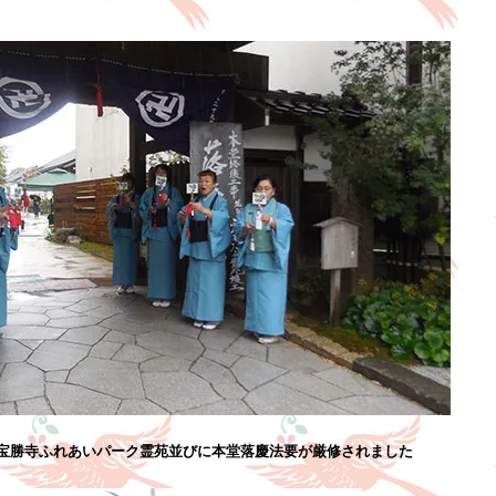
宝勝寺ふれあいパーク霊苑並びに本堂落慶法要が厳修されました