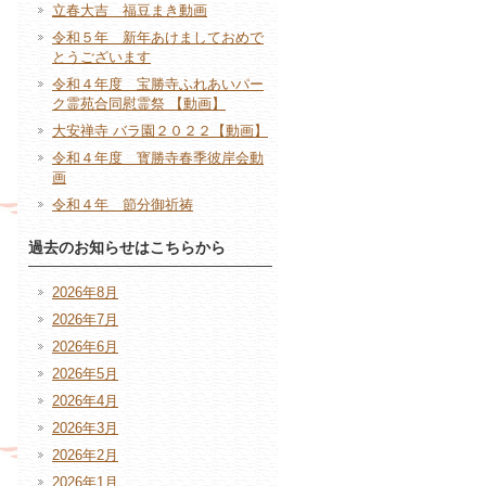
立春大吉 福豆まき動画
令和５年 新年あけましておめで
とうございます
令和４年度 宝勝寺ふれあいパー
ク霊苑合同慰霊祭 【動画】
大安禅寺 バラ園２０２２【動画】
令和４年度 寳勝寺春季彼岸会動
画
令和４年 節分御祈祷
過去のお知らせはこちらから
2026年8月
2026年7月
2026年6月
2026年5月
2026年4月
2026年3月
2026年2月
2026年1月