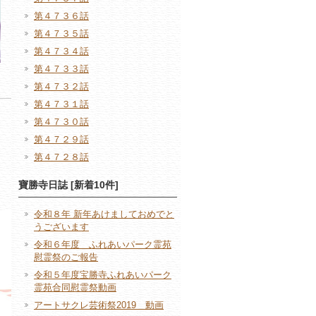
第４７３６話
第４７３５話
第４７３４話
第４７３３話
第４７３２話
第４７３１話
第４７３０話
第４７２９話
第４７２８話
寶勝寺日誌 [新着10件]
令和８年 新年あけましておめでと
うございます
令和６年度 ふれあいパーク霊苑
慰霊祭のご報告
令和５年度宝勝寺ふれあいパーク
霊苑合同慰霊祭動画
アートサクレ芸術祭2019 動画