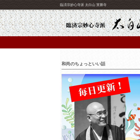
臨済宗妙心寺派 太白山 寳勝寺
和尚のちょっといい話