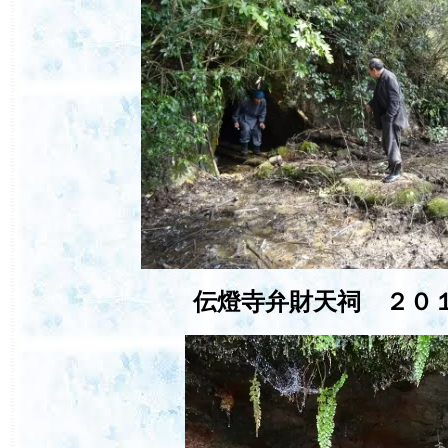
伝燈寺弁財天祠 ２０