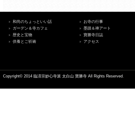
和尚のちょっといい話
お寺の行事
ガーデン＆寺カフェ
墨蹟＆禅アート
歴史と宝物
寶勝寺日誌
供養とご祈祷
アクセス
Copyright© 2014 臨済宗妙心寺派 太白山 寶勝寺 All Rights Reserved.