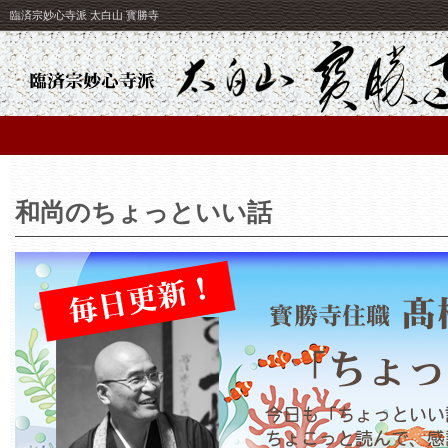
臨済宗妙心寺派 太白山 寳勝寺
和尚のちょっといい話