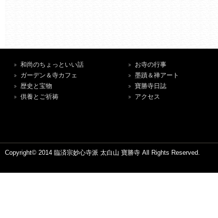
和尚のちょっといい話
お寺の行事
ガーデン＆寺カフェ
墨蹟＆禅アート
歴史と宝物
寶勝寺日誌
供養とご祈祷
アクセス
Copyright© 2014 臨済宗妙心寺派 太白山 寶勝寺 All Rights Reserved.