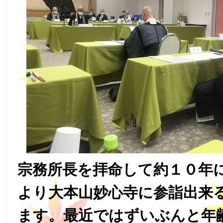
宗務所長を拝命して約１０年
より大本山妙心寺に参詣出来
ます。最近ではずいぶんと年