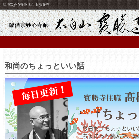
臨済宗妙心寺派 太白山 寳勝寺
和尚のちょっといい話