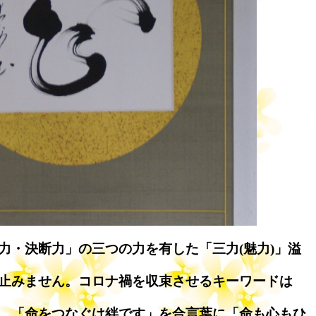
力・決断力」の三つの力を有した「三力(魅力)」溢
止みません。コロナ禍を収束させるキーワードは
、「命をつなぐは絆です」を合言葉に「命も心もひ