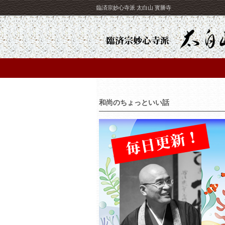
臨済宗妙心寺派 太白山 寳勝寺
和尚のちょっといい話