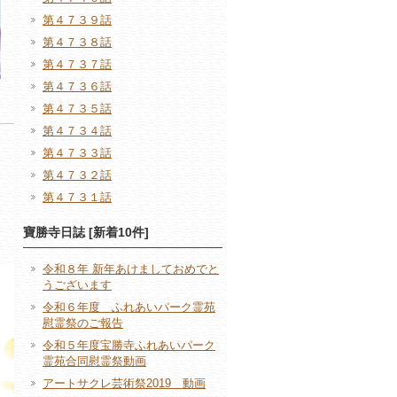
第４７３９話
第４７３８話
第４７３７話
第４７３６話
第４７３５話
第４７３４話
第４７３３話
第４７３２話
第４７３１話
寶勝寺日誌 [新着10件]
令和８年 新年あけましておめでと
うございます
令和６年度 ふれあいパーク霊苑
慰霊祭のご報告
令和５年度宝勝寺ふれあいパーク
霊苑合同慰霊祭動画
アートサクレ芸術祭2019 動画