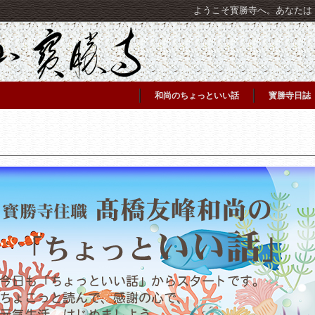
ようこそ寳勝寺へ。あなたは [C
和尚のちょっといい話
寳勝寺日誌