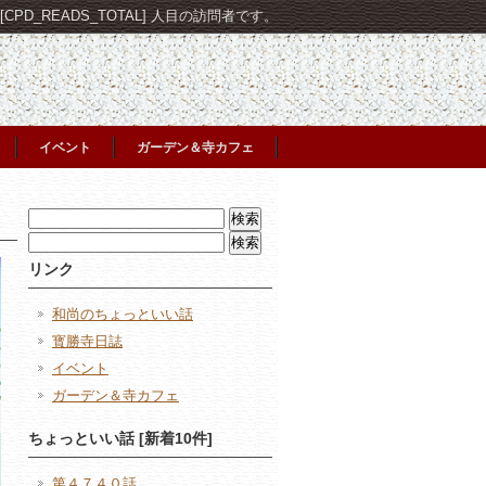
PD_READS_TOTAL] 人目の訪問者です。
イベント
ガーデン＆寺カフェ
検
索:
検
索:
リンク
和尚のちょっといい話
寳勝寺日誌
イベント
ガーデン＆寺カフェ
ちょっといい話 [新着10件]
第４７４０話