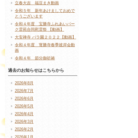
立春大吉 福豆まき動画
令和５年 新年あけましておめで
とうございます
令和４年度 宝勝寺ふれあいパー
ク霊苑合同慰霊祭 【動画】
大安禅寺 バラ園２０２２【動画】
令和４年度 寳勝寺春季彼岸会動
画
令和４年 節分御祈祷
過去のお知らせはこちらから
2026年8月
2026年7月
2026年6月
2026年5月
2026年4月
2026年3月
2026年2月
2026年1月