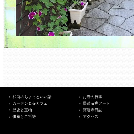
和尚のちょっといい話
お寺の行事
ガーデン＆寺カフェ
墨蹟＆禅アート
歴史と宝物
寶勝寺日誌
供養とご祈祷
アクセス