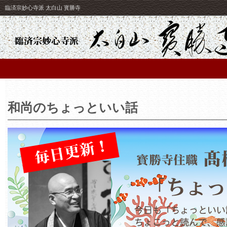
臨済宗妙心寺派 太白山 寳勝寺
和尚のちょっといい話