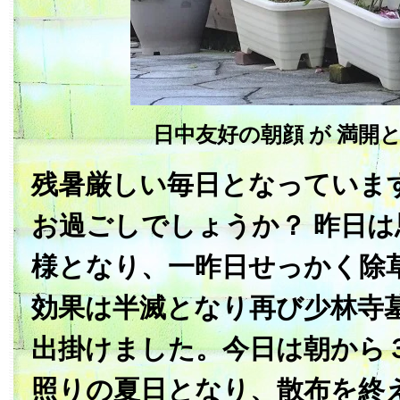
日中友好の朝顔 が 満開
残暑厳しい毎日となっていま
お過ごしでしょうか？ 昨日
様となり、一昨日せっかく除
効果は半滅となり再び少林寺
出掛けました。今日は朝から
照りの夏日となり、散布を終