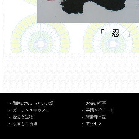
「 忍 」
和尚のちょっといい話
お寺の行事
ガーデン＆寺カフェ
墨蹟＆禅アート
歴史と宝物
寶勝寺日誌
供養とご祈祷
アクセス