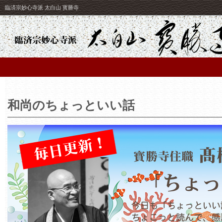
臨済宗妙心寺派 太白山 寳勝寺
和尚のちょっといい話