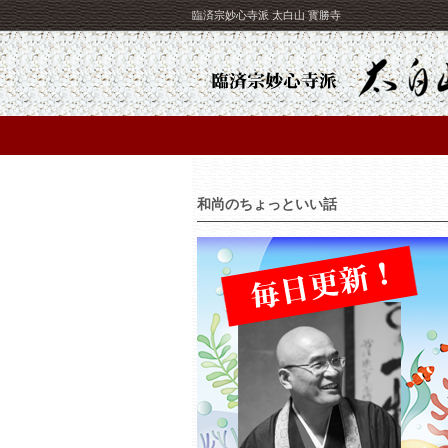
臨済宗妙心寺派 太白山 寳勝寺
和尚のちょっといい話