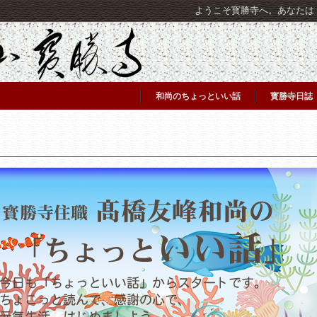
ようこそ寳勝寺へ。あなたは [C
和尚のちょっといい話
寳勝寺日誌