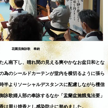
花園流御詠歌 奉納
たん南下し、晴れ間の見える爽やかなお盆日和とな
の為のシールドカーテンが堂内を横切るように張ら
時半よりソーシャルデスタンスに配慮しながら檀信
御詠歌婦人部の奉詠するなか「盂蘭盆施餓鬼法要」
香は周り焼香とし感染防止に努めました。