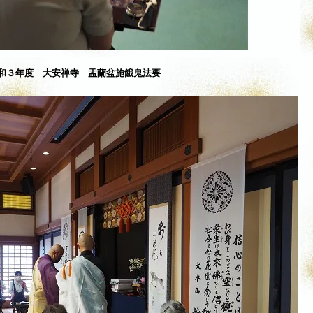
和３年度 大安禅寺 盂蘭盆施餓鬼法要