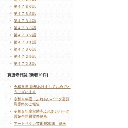
第４７３６話
第４７３５話
第４７３４話
第４７３３話
第４７３２話
第４７３１話
第４７３０話
第４７２９話
第４７２８話
寶勝寺日誌 [新着10件]
令和８年 新年あけましておめでと
うございます
令和６年度 ふれあいパーク霊苑
慰霊祭のご報告
令和５年度宝勝寺ふれあいパーク
霊苑合同慰霊祭動画
アートサクレ芸術祭2019 動画