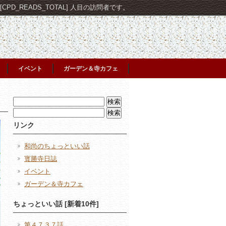
PD_READS_TOTAL] 人目の訪問者です。
イベント
ガーデン＆寺カフェ
検
索:
検
索:
リンク
和尚のちょっといい話
寳勝寺日誌
イベント
ガーデン＆寺カフェ
ちょっといい話 [新着10件]
第４７３７話