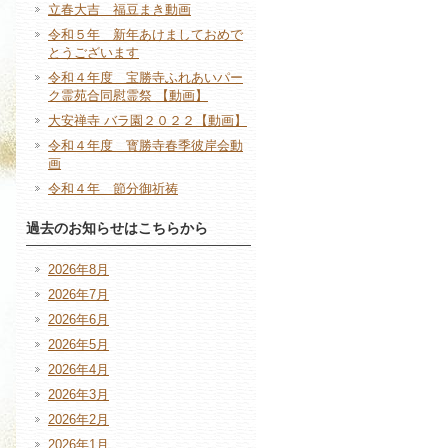
立春大吉 福豆まき動画
令和５年 新年あけましておめで
とうございます
令和４年度 宝勝寺ふれあいパー
ク霊苑合同慰霊祭 【動画】
大安禅寺 バラ園２０２２【動画】
令和４年度 寳勝寺春季彼岸会動
画
令和４年 節分御祈祷
過去のお知らせはこちらから
2026年8月
2026年7月
2026年6月
2026年5月
2026年4月
2026年3月
2026年2月
2026年1月