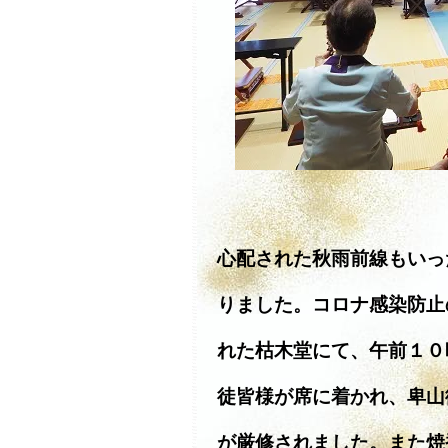
心配された秋雨前線もいっ
りました。コロナ感染防止
れた枯木堂にて、午前１０
徒皆様が席に着かれ、卑山
が厳修されました。また焼