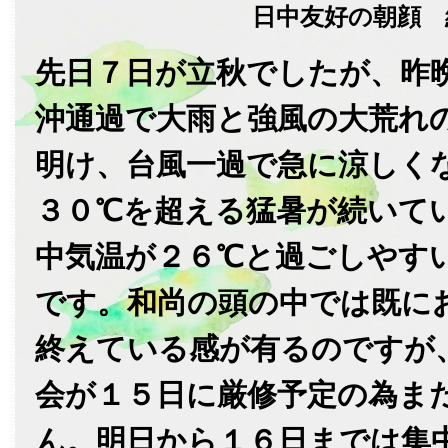
日中友好の朝顔 
先日７日が立秋でしたが、昨
沖通過で大雨と強風の大荒れ
明け、台風一過で急に涼しく
３０℃を超える猛暑が続いて
中気温が２６℃と過ごしやす
です。和尚の頭の中では既に
終えている感が有るのですが
会が１５日に厳修予定の為ま
ん。明日から１６日までは集