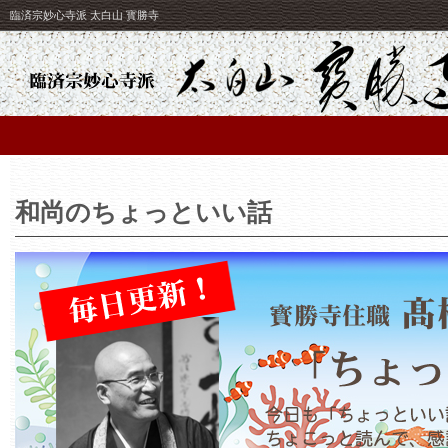
臨済宗妙心寺派 太白山 寳勝寺
和尚のちょっといい話