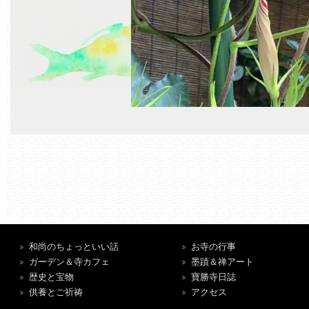
和尚のちょっといい話
お寺の行事
ガーデン＆寺カフェ
墨蹟＆禅アート
歴史と宝物
寶勝寺日誌
供養とご祈祷
アクセス