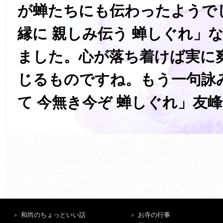
が蝉たちにも伝わったようで
縁に 親しみ伝う 蝉しぐれ」
ました。心が落ち着けば実に
じるものですね。もう一句詠
て 今無き今ぞ 蝉しぐれ」友
和尚のちょっといい話
お寺の行事