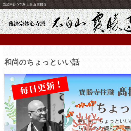
臨済宗妙心寺派 太白山 寳勝寺
和尚のちょっといい話