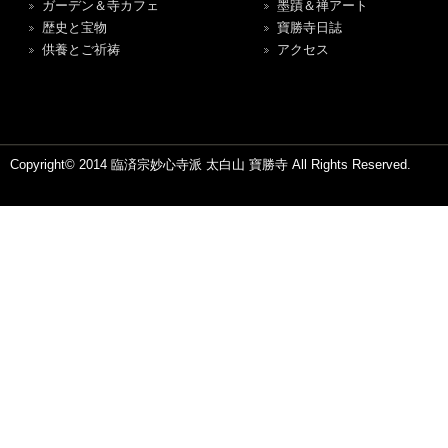
ガーデン＆寺カフェ
墨蹟＆禅アート
歴史と宝物
寶勝寺日誌
供養とご祈祷
アクセス
Copyright© 2014 臨済宗妙心寺派 太白山 寶勝寺 All Rights Reserved.