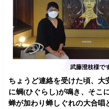
武藤澄枝様で
ちょうど連絡を受けた頃、大
に蜩(ひぐらし)が鳴き、そこ
蝉が加わり蝉しぐれの大合唱