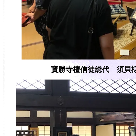
寳勝寺檀信徒総代 須貝