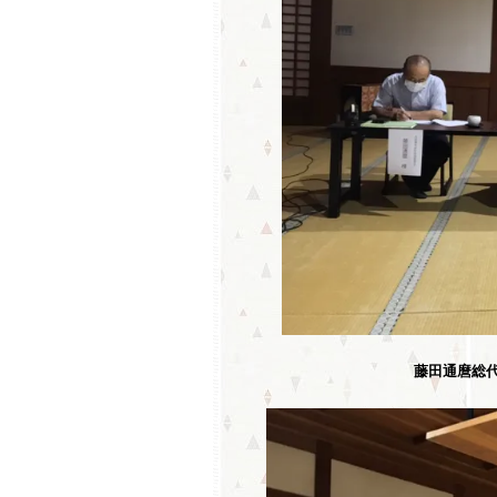
藤田通麿総