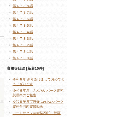
第４７３８話
第４７３７話
第４７３６話
第４７３５話
第４７３４話
第４７３３話
第４７３２話
第４７３１話
第４７３０話
寶勝寺日誌 [新着10件]
令和８年 新年あけましておめでと
うございます
令和６年度 ふれあいパーク霊苑
慰霊祭のご報告
令和５年度宝勝寺ふれあいパーク
霊苑合同慰霊祭動画
アートサクレ芸術祭2019 動画