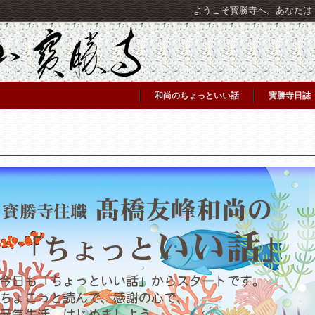
ようこそ寳勝寺へ。あなたは [C
和尚のちょっといい話
寳勝寺日誌