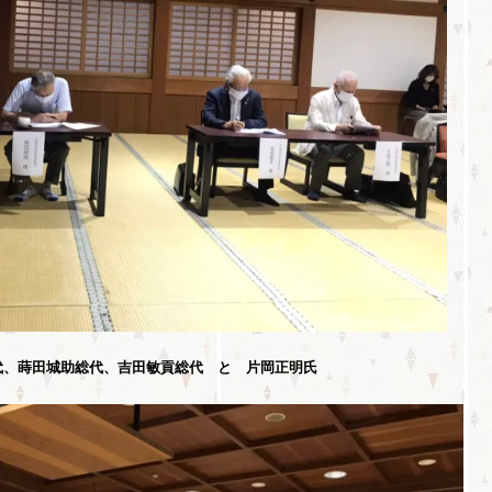
代、蒔田城助総代、吉田敏貢総代 と 片岡正明氏