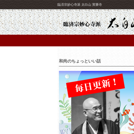
臨済宗妙心寺派 太白山 寳勝寺
和尚のちょっといい話