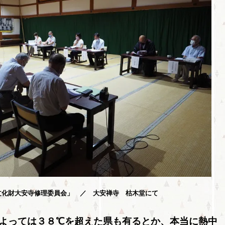
文化財大安寺修理委員会」 ／ 大安禅寺 枯木堂にて
よっては３８℃を超えた県も有るとか、本当に熱中