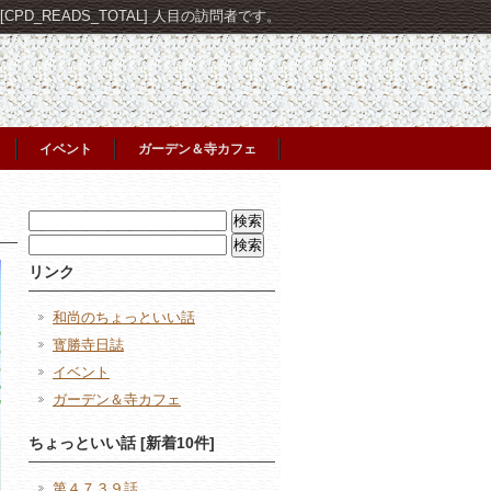
PD_READS_TOTAL] 人目の訪問者です。
イベント
ガーデン＆寺カフェ
検
索:
検
索:
リンク
和尚のちょっといい話
寳勝寺日誌
イベント
ガーデン＆寺カフェ
ちょっといい話 [新着10件]
第４７３９話