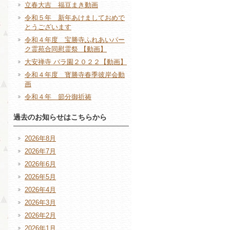
立春大吉 福豆まき動画
令和５年 新年あけましておめで
とうございます
令和４年度 宝勝寺ふれあいパー
ク霊苑合同慰霊祭 【動画】
大安禅寺 バラ園２０２２【動画】
令和４年度 寳勝寺春季彼岸会動
画
令和４年 節分御祈祷
過去のお知らせはこちらから
2026年8月
2026年7月
2026年6月
2026年5月
2026年4月
2026年3月
2026年2月
2026年1月