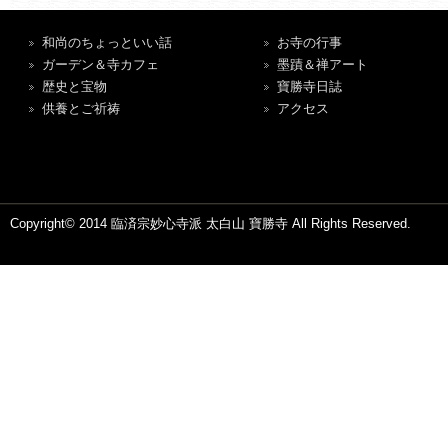
和尚のちょっといい話
お寺の行事
ガーデン＆寺カフェ
墨蹟＆禅アート
歴史と宝物
寶勝寺日誌
供養とご祈祷
アクセス
Copyright© 2014 臨済宗妙心寺派 太白山 寶勝寺 All Rights Reserved.