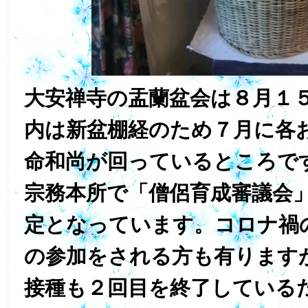
大安禅寺の盂蘭盆会は８月１
内は新盆棚経のため７月に各
命和尚が回っているところで
宗務本所で「僧侶育成審議会
定となっています。コロナ禍
の参加をされる方も有ります
接種も２回目を終了している