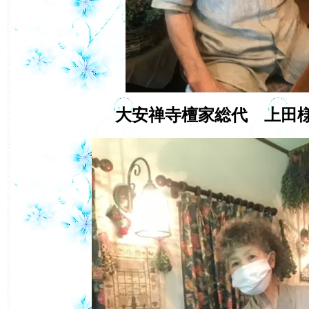
大安禅寺檀家総代 上田