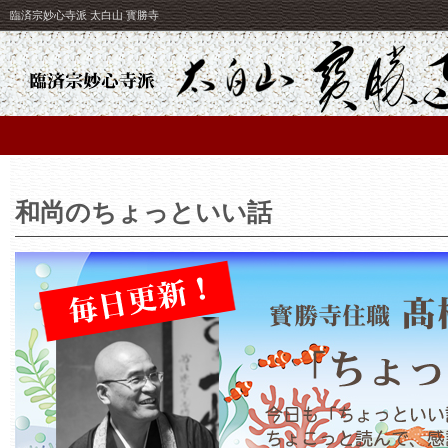
臨済宗妙心寺派 太白山 寳勝寺
和尚のちょっといい話