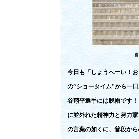
曹
今日も「しょうへーい！お
の“ショータイム”から一
谷翔平選手には脱帽です！
に並外れた精神力と努力家
の言葉の如くに、普段から