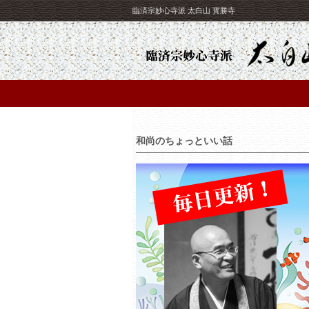
臨済宗妙心寺派 太白山 寳勝寺
和尚のちょっといい話