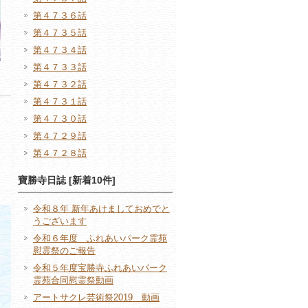
第４７３６話
第４７３５話
第４７３４話
第４７３３話
第４７３２話
第４７３１話
第４７３０話
第４７２９話
第４７２８話
寶勝寺日誌 [新着10件]
令和８年 新年あけましておめでと
うございます
令和６年度 ふれあいパーク霊苑
慰霊祭のご報告
令和５年度宝勝寺ふれあいパーク
霊苑合同慰霊祭動画
アートサクレ芸術祭2019 動画