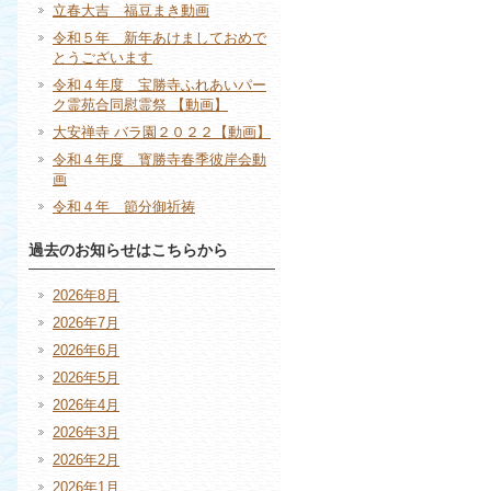
立春大吉 福豆まき動画
令和５年 新年あけましておめで
とうございます
令和４年度 宝勝寺ふれあいパー
ク霊苑合同慰霊祭 【動画】
大安禅寺 バラ園２０２２【動画】
令和４年度 寳勝寺春季彼岸会動
画
令和４年 節分御祈祷
過去のお知らせはこちらから
2026年8月
2026年7月
2026年6月
2026年5月
2026年4月
2026年3月
2026年2月
2026年1月