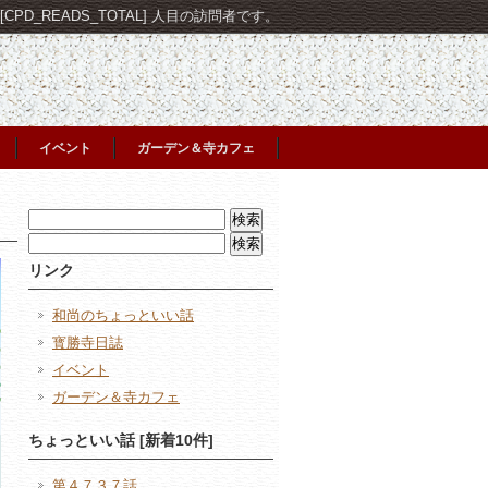
PD_READS_TOTAL] 人目の訪問者です。
イベント
ガーデン＆寺カフェ
検
索:
検
索:
リンク
和尚のちょっといい話
寳勝寺日誌
イベント
ガーデン＆寺カフェ
ちょっといい話 [新着10件]
第４７３７話