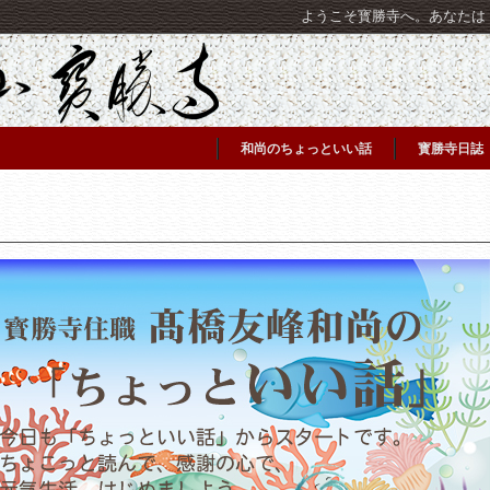
ようこそ寳勝寺へ。あなたは [C
和尚のちょっといい話
寳勝寺日誌