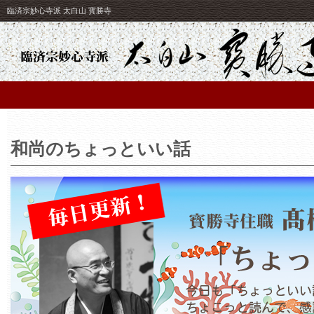
臨済宗妙心寺派 太白山 寳勝寺
和尚のちょっといい話