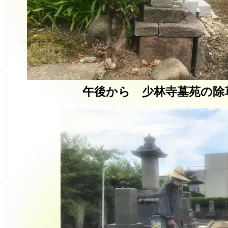
午後から 少林寺墓苑の除