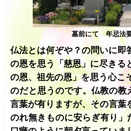
墓前にて 年忌法
仏法とは何ぞや？の問いに即
の恩を思う「慈恩」に尽きる
の恩、祖先の恩」を思う心こ
のだと思うのです。仏教の教
言葉が有りますが、その言葉
のれ無きものに安らぎ有り」
口癖のように朝夕言っていま