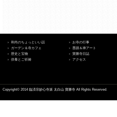
和尚のちょっといい話
お寺の行事
ガーデン＆寺カフェ
墨蹟＆禅アート
歴史と宝物
寶勝寺日誌
供養とご祈祷
アクセス
Copyright© 2014 臨済宗妙心寺派 太白山 寶勝寺 All Rights Reserved.