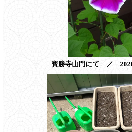
寳勝寺山門にて ／ 202