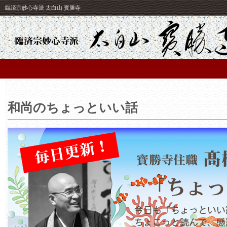
臨済宗妙心寺派 太白山 寳勝寺
和尚のちょっといい話