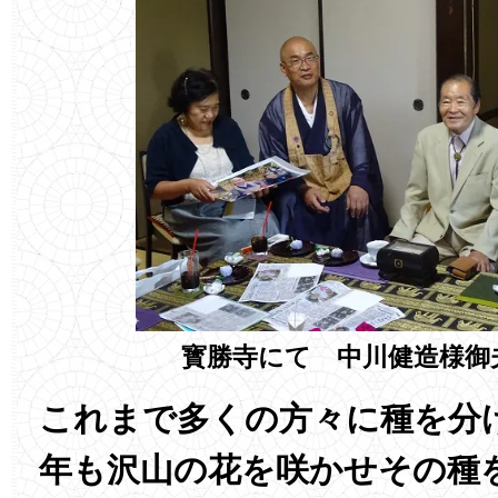
寳勝寺にて 中川健造様御
これまで多くの方々に種を分
年も沢山の花を咲かせその種