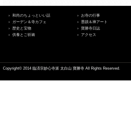
和尚のちょっといい話
お寺の行事
ガーデン＆寺カフェ
墨蹟＆禅アート
歴史と宝物
寶勝寺日誌
供養とご祈祷
アクセス
Copyright© 2014 臨済宗妙心寺派 太白山 寶勝寺 All Rights Reserved.