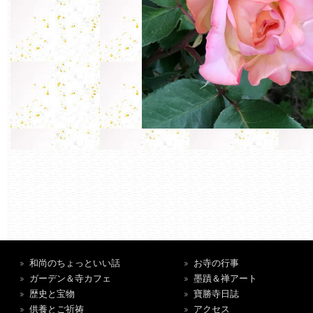
和尚のちょっといい話
お寺の行事
ガーデン＆寺カフェ
墨蹟＆禅アート
歴史と宝物
寶勝寺日誌
供養とご祈祷
アクセス