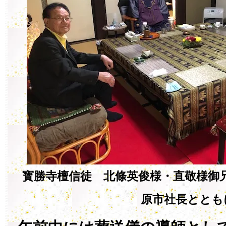
寳勝寺檀信徒 北條英俊様・直敬様御兄
原市社長ととも