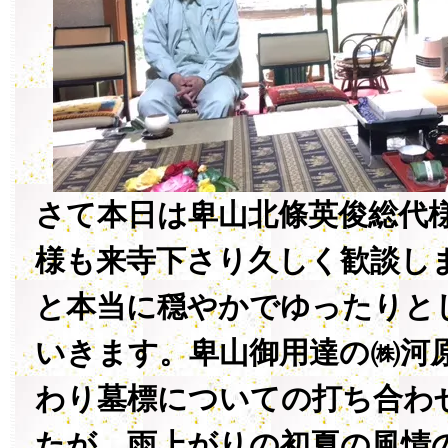
さて本日は卑山北條英俊総代
様も来寺下さり久しく歓談し
と本当に穏やかでゆったりと
いきます。卑山御用達の㈱河
わり墓標についての打ち合わ
たが、雨上がりの初夏の風情