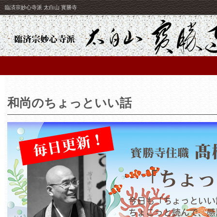
臨済宗妙心寺派 太白山 寳勝寺
和尚のちょっといい話