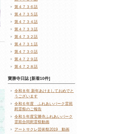
第４７３６話
第４７３５話
第４７３４話
第４７３３話
第４７３２話
第４７３１話
第４７３０話
第４７２９話
第４７２８話
寶勝寺日誌 [新着10件]
令和８年 新年あけましておめでと
うございます
令和６年度 ふれあいパーク霊苑
慰霊祭のご報告
令和５年度宝勝寺ふれあいパーク
霊苑合同慰霊祭動画
アートサクレ芸術祭2019 動画