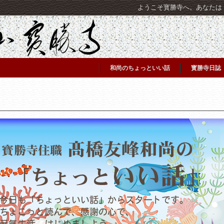
ようこそ寳勝寺へ。あなたは [C
和尚のちょっといい話
寳勝寺日誌