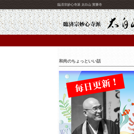
臨済宗妙心寺派 太白山 寳勝寺
和尚のちょっといい話