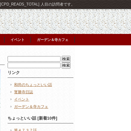
PD_READS_TOTAL] 人目の訪問者です。
イベント
ガーデン＆寺カフェ
検
索:
検
索:
リンク
和尚のちょっといい話
寳勝寺日誌
イベント
ガーデン＆寺カフェ
ちょっといい話 [新着10件]
第４７３７話