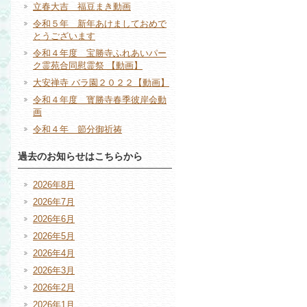
立春大吉 福豆まき動画
令和５年 新年あけましておめで
とうございます
令和４年度 宝勝寺ふれあいパー
ク霊苑合同慰霊祭 【動画】
大安禅寺 バラ園２０２２【動画】
令和４年度 寳勝寺春季彼岸会動
画
令和４年 節分御祈祷
過去のお知らせはこちらから
2026年8月
2026年7月
2026年6月
2026年5月
2026年4月
2026年3月
2026年2月
2026年1月