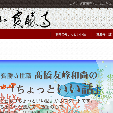
ようこそ寳勝寺へ。あなたは [C
和尚のちょっといい話
寳勝寺日誌