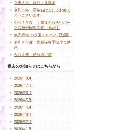
立春大吉 福豆まき動画
令和５年 新年あけましておめで
とうございます
令和４年度 宝勝寺ふれあいパー
ク霊苑合同慰霊祭 【動画】
大安禅寺 バラ園２０２２【動画】
令和４年度 寳勝寺春季彼岸会動
画
令和４年 節分御祈祷
過去のお知らせはこちらから
2026年8月
2026年7月
2026年6月
2026年5月
2026年4月
2026年3月
2026年2月
2026年1月