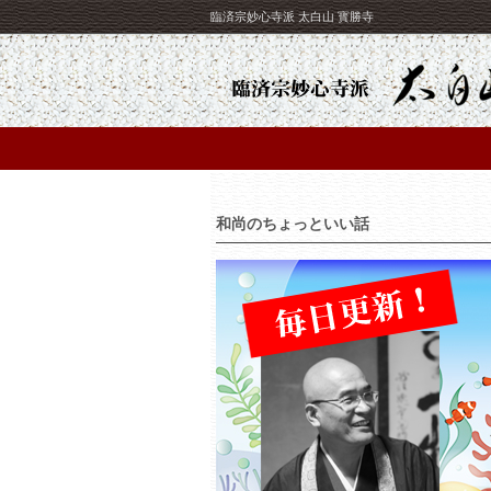
臨済宗妙心寺派 太白山 寳勝寺
和尚のちょっといい話