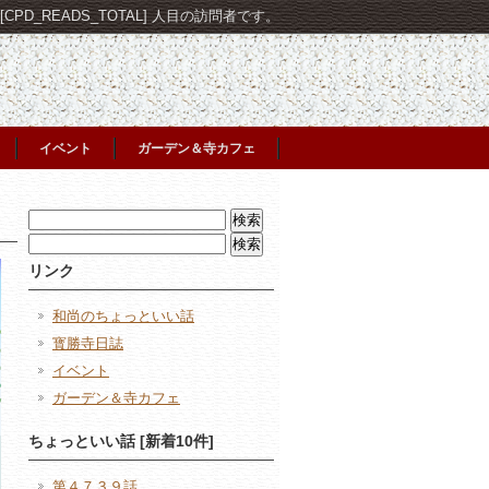
PD_READS_TOTAL] 人目の訪問者です。
イベント
ガーデン＆寺カフェ
検
索:
検
索:
リンク
和尚のちょっといい話
寳勝寺日誌
イベント
ガーデン＆寺カフェ
ちょっといい話 [新着10件]
第４７３９話