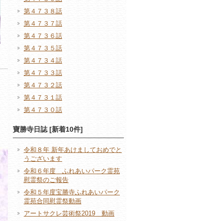
第４７３８話
第４７３７話
第４７３６話
第４７３５話
第４７３４話
第４７３３話
第４７３２話
第４７３１話
第４７３０話
寶勝寺日誌 [新着10件]
令和８年 新年あけましておめでと
うございます
令和６年度 ふれあいパーク霊苑
慰霊祭のご報告
令和５年度宝勝寺ふれあいパーク
霊苑合同慰霊祭動画
アートサクレ芸術祭2019 動画