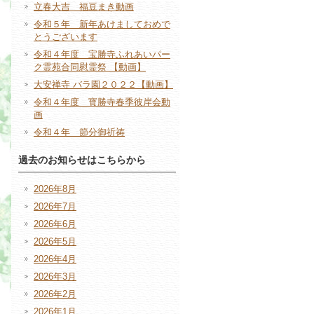
立春大吉 福豆まき動画
令和５年 新年あけましておめで
とうございます
令和４年度 宝勝寺ふれあいパー
ク霊苑合同慰霊祭 【動画】
大安禅寺 バラ園２０２２【動画】
令和４年度 寳勝寺春季彼岸会動
画
令和４年 節分御祈祷
過去のお知らせはこちらから
2026年8月
2026年7月
2026年6月
2026年5月
2026年4月
2026年3月
2026年2月
2026年1月