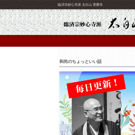
臨済宗妙心寺派 太白山 寳勝寺
和尚のちょっといい話