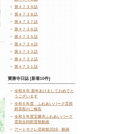
第４７３９話
第４７３８話
第４７３７話
第４７３６話
第４７３５話
第４７３４話
第４７３３話
第４７３２話
第４７３１話
寶勝寺日誌 [新着10件]
令和８年 新年あけましておめでと
うございます
令和６年度 ふれあいパーク霊苑
慰霊祭のご報告
令和５年度宝勝寺ふれあいパーク
霊苑合同慰霊祭動画
アートサクレ芸術祭2019 動画