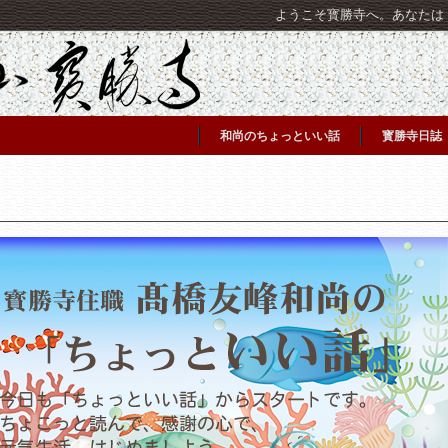
ようこそ寳勝寺へ。あなたは [C
和尚のちょっといい話
寳勝寺日誌