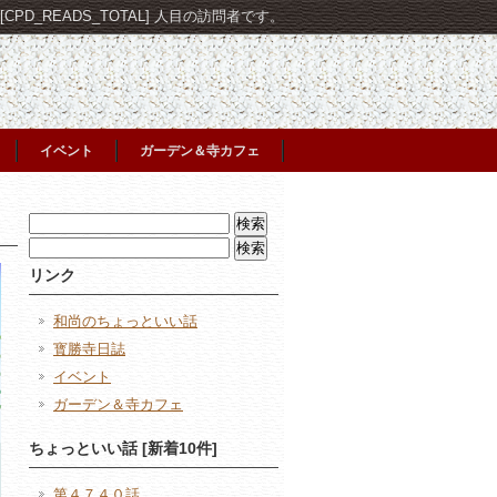
PD_READS_TOTAL] 人目の訪問者です。
イベント
ガーデン＆寺カフェ
検
索:
検
索:
リンク
和尚のちょっといい話
寳勝寺日誌
イベント
ガーデン＆寺カフェ
ちょっといい話 [新着10件]
第４７４０話