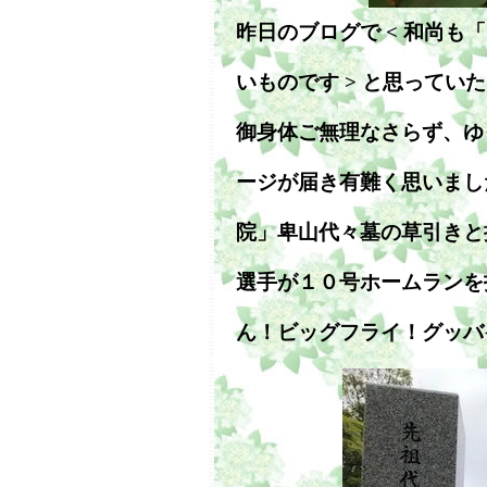
昨日のブログで < 和尚
いものです > と思って
御身体ご無理なさらず、ゆ
ージが届き有難く思いまし
院」卑山代々墓の草引きと
選手が１０号ホームランを
ん！ビッグフライ！グッバ