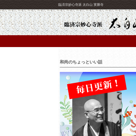
臨済宗妙心寺派 太白山 寳勝寺
和尚のちょっといい話