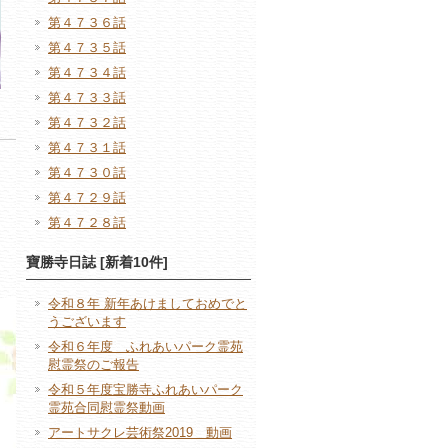
第４７３６話
第４７３５話
第４７３４話
第４７３３話
第４７３２話
第４７３１話
第４７３０話
第４７２９話
第４７２８話
寶勝寺日誌 [新着10件]
令和８年 新年あけましておめでと
うございます
令和６年度 ふれあいパーク霊苑
慰霊祭のご報告
令和５年度宝勝寺ふれあいパーク
霊苑合同慰霊祭動画
アートサクレ芸術祭2019 動画