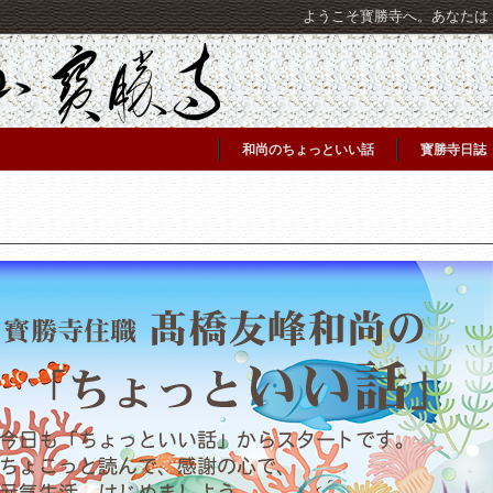
ようこそ寳勝寺へ。あなたは [C
和尚のちょっといい話
寳勝寺日誌