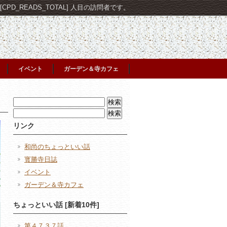
PD_READS_TOTAL] 人目の訪問者です。
イベント
ガーデン＆寺カフェ
検
索:
検
索:
リンク
和尚のちょっといい話
寳勝寺日誌
イベント
ガーデン＆寺カフェ
ちょっといい話 [新着10件]
第４７３７話