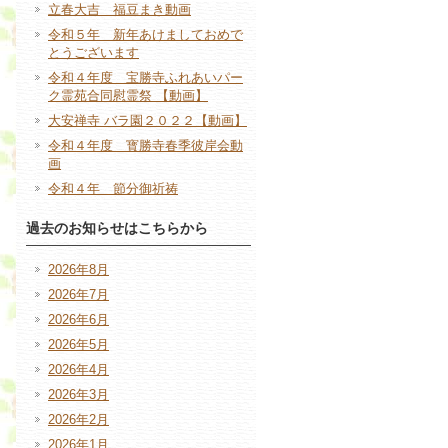
立春大吉 福豆まき動画
令和５年 新年あけましておめで
とうございます
令和４年度 宝勝寺ふれあいパー
ク霊苑合同慰霊祭 【動画】
大安禅寺 バラ園２０２２【動画】
令和４年度 寳勝寺春季彼岸会動
画
令和４年 節分御祈祷
過去のお知らせはこちらから
2026年8月
2026年7月
2026年6月
2026年5月
2026年4月
2026年3月
2026年2月
2026年1月