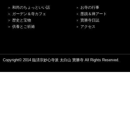
和尚のちょっといい話
お寺の行事
ガーデン＆寺カフェ
墨蹟＆禅アート
歴史と宝物
寶勝寺日誌
供養とご祈祷
アクセス
Copyright© 2014 臨済宗妙心寺派 太白山 寶勝寺 All Rights Reserved.