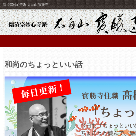
臨済宗妙心寺派 太白山 寳勝寺
和尚のちょっといい話