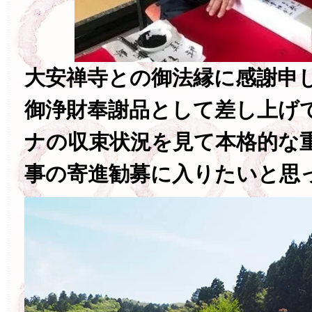
大安禅寺との御法縁に感謝申
御浄財奉謝品として差し上げ
ナの収束状況を見て本格的な
事の寄進勧募に入りたいと思