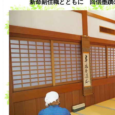
新命副住職とともに 回信墨蹟