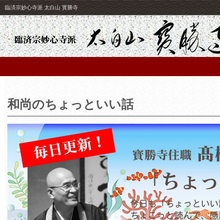
臨済宗妙心寺派 太白山 寳勝寺
和尚のちょっといい話