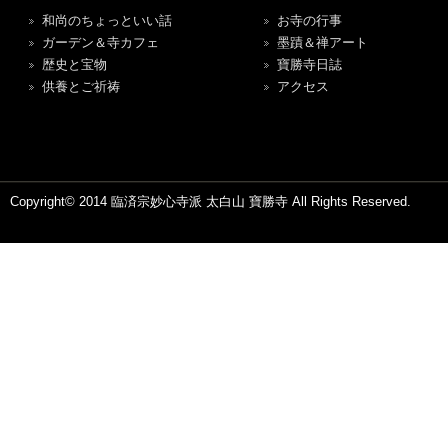
和尚のちょっといい話
お寺の行事
ガーデン＆寺カフェ
墨蹟＆禅アート
歴史と宝物
寶勝寺日誌
供養とご祈祷
アクセス
Copyright© 2014 臨済宗妙心寺派 太白山 寶勝寺 All Rights Reserved.