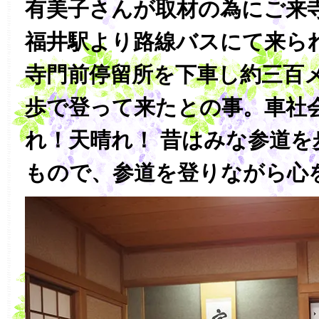
有美子さんが取材の為にご来
福井駅より路線バスにて来ら
寺門前停留所を下車し約三百
歩で登って来たとの事。車社
れ！天晴れ！ 昔はみな参道
もので、参道を登りながら心