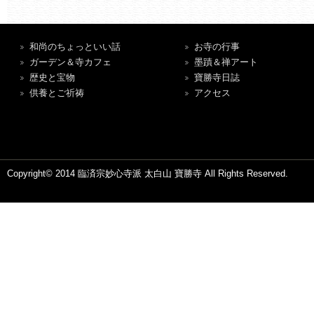
和尚のちょっといい話
お寺の行事
ガーデン＆寺カフェ
墨蹟＆禅アート
歴史と宝物
寶勝寺日誌
供養とご祈祷
アクセス
Copyright© 2014 臨済宗妙心寺派 太白山 寶勝寺 All Rights Reserved.