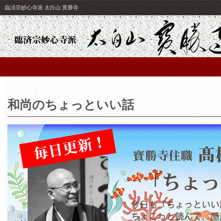
臨済宗妙心寺派 太白山 寳勝寺
和尚のちょっといい話