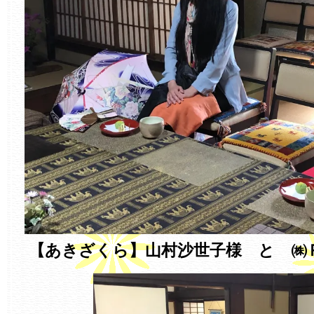
【あきざくら】山村沙世子様 と ㈱Ｐ.Ｎ.