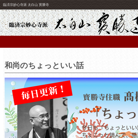
臨済宗妙心寺派 太白山 寳勝寺
和尚のちょっといい話