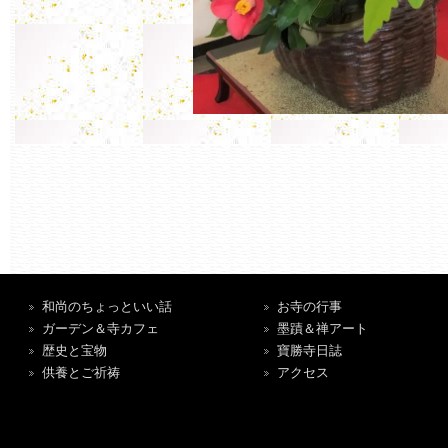
和尚のちょっといい話
お寺の行事
ガーデン＆寺カフェ
墨蹟＆禅アート
歴史と宝物
寶勝寺日誌
供養とご祈祷
アクセス