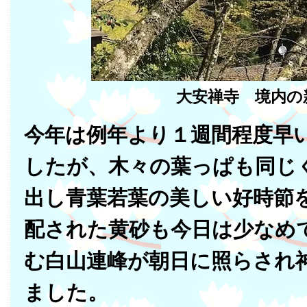
大安禅寺 境内の
今年は例年より１週間程度早
したが、木々の葉っぱも同じ
出し青葉若葉の美しい好時節
配された黄砂も今日は少なめ
む白山連峰が朝日に照らされ
ました。