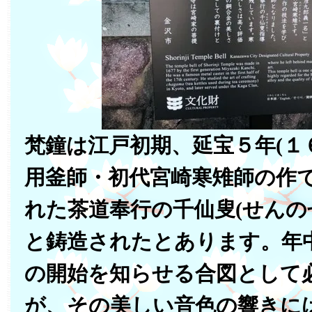
梵鐘は江戸初期、延宝５年(１
用釜師・初代宮崎寒雉師の作
れた茶道奉行の千仙叟(せんの
と鋳造されたとあります。年
の開始を知らせる合図として
が、その美しい音色の響きに