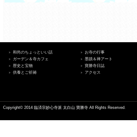
和尚のちょっといい話
お寺の行事
ガーデン＆寺カフェ
墨蹟＆禅アート
歴史と宝物
寶勝寺日誌
供養とご祈祷
アクセス
Copyright© 2014 臨済宗妙心寺派 太白山 寶勝寺 All Rights Reserved.