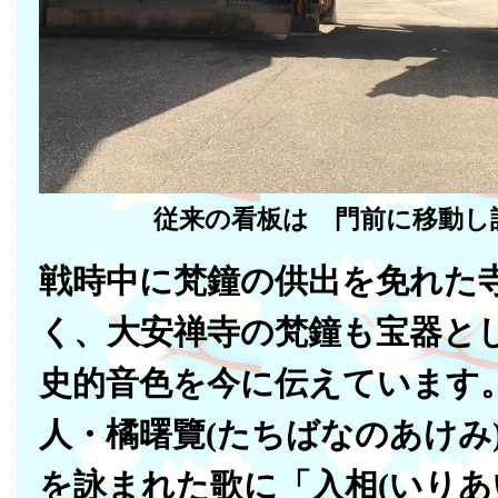
従来の看板は 門前に移動し
戦時中に梵鐘の供出を免れた
く、大安禅寺の梵鐘も宝器と
史的音色を今に伝えています
人・橘曙覽(たちばなのあけみ
を詠まれた歌に「入相(いりあ