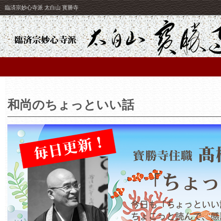
臨済宗妙心寺派 太白山 寳勝寺
和尚のちょっといい話