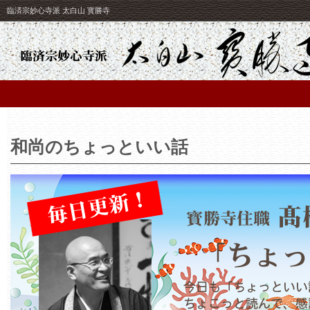
臨済宗妙心寺派 太白山 寳勝寺
和尚のちょっといい話