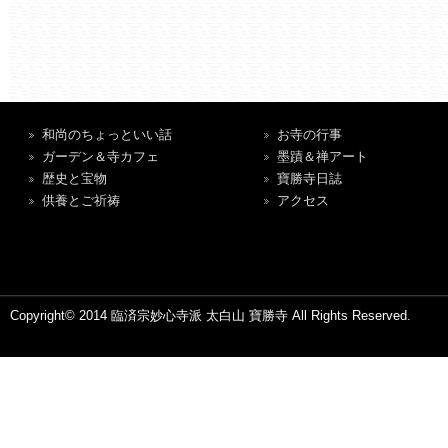
和尚のちょっといい話
お寺の行事
ガーデン＆寺カフェ
墨蹟＆禅アート
歴史と宝物
寶勝寺日誌
供養とご祈祷
アクセス
Copyright© 2014 臨済宗妙心寺派 太白山 寶勝寺 All Rights Reserved.