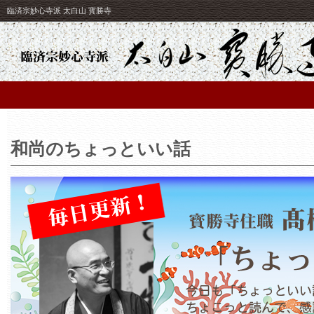
臨済宗妙心寺派 太白山 寳勝寺
和尚のちょっといい話