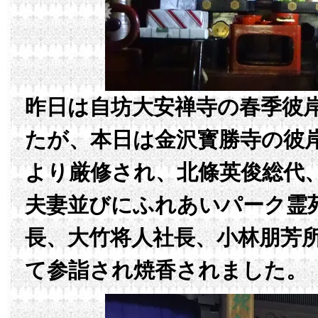
昨日は自坊大安禅寺の春季彼
たが、本日は金沢寳勝寺の彼
より厳修され、北條英俊総代
夫妻並びにふれあいパーク霊
長、大竹将人社長、小林朋芳
て参詣され焼香されました。