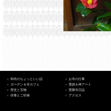
和尚のちょっといい話
お寺の行事
ガーデン＆寺カフェ
墨蹟＆禅アート
歴史と宝物
寶勝寺日誌
供養とご祈祷
アクセス