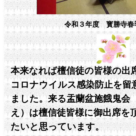
令和３年度 寳勝寺春
本来なれば檀信徒の皆様の出
コロナウイルス感染防止を留
ました。来る盂蘭盆施餓鬼会
え）は檀信徒皆様に御出席を
たいと思っています。