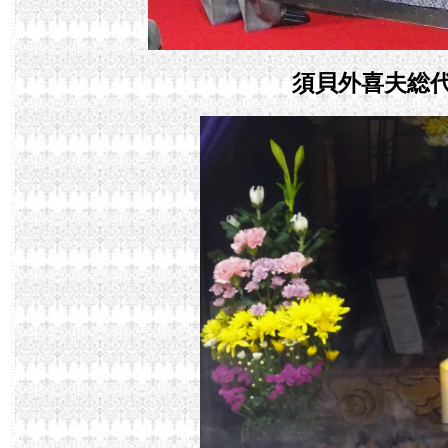
須貝外喜夫総