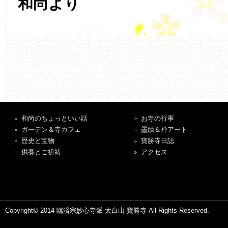
和尚より
和尚のちょっといい話
お寺の行事
ガーデン＆寺カフェ
墨蹟＆禅アート
歴史と宝物
寶勝寺日誌
供養とご祈祷
アクセス
Copyright© 2014 臨済宗妙心寺派 太白山 寶勝寺 All Rights Reserved.