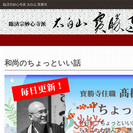
臨済宗妙心寺派 太白山 寳勝寺
和尚のちょっといい話