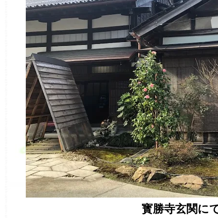
寳勝寺玄関に