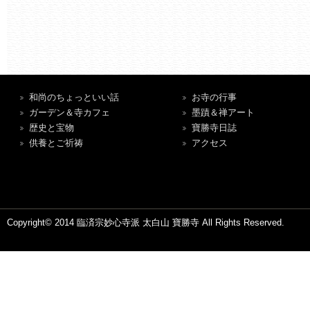
和尚のちょっといい話
お寺の行事
ガーデン＆寺カフェ
墨蹟＆禅アート
歴史と宝物
寶勝寺日誌
供養とご祈祷
アクセス
Copyright© 2014 臨済宗妙心寺派 太白山 寶勝寺 All Rights Reserved.