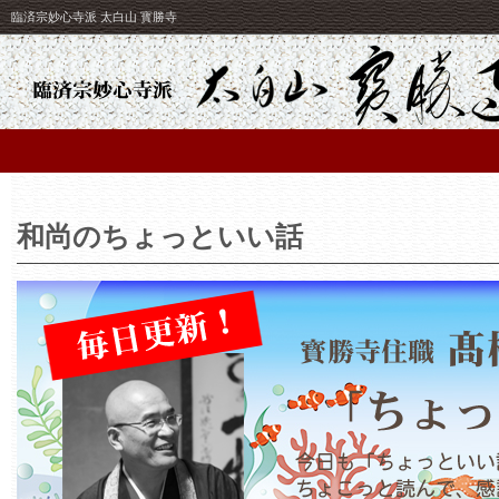
臨済宗妙心寺派 太白山 寳勝寺
和尚のちょっといい話