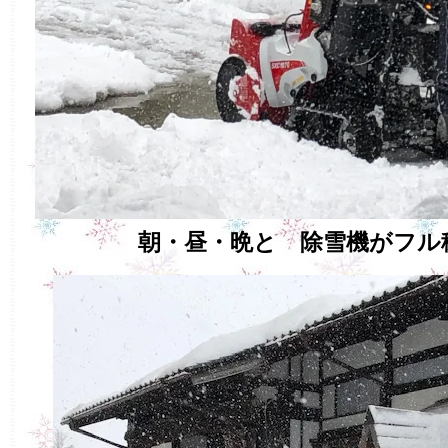
朝・昼・晩と 除雪機がフル