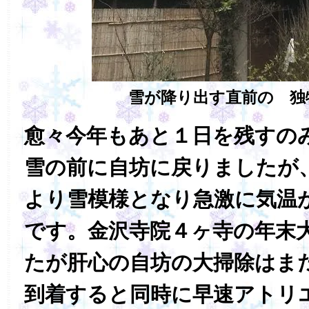
雪が降り出す直前の 独
愈々今年もあと１日を残すの
雪の前に自坊に戻りましたが
より雪模様となり急激に気温
です。金沢寺院４ヶ寺の年末
たが肝心の自坊の大掃除はま
到着すると同時に早速アトリ