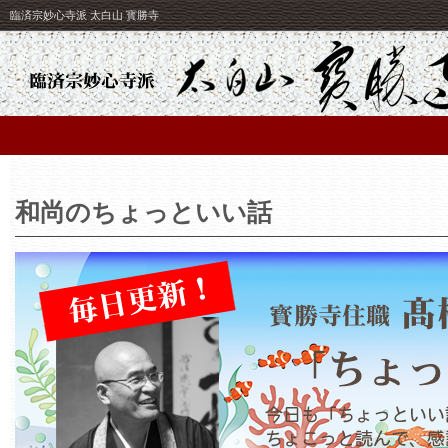
臨済宗妙心寺派 太白山 寳勝寺
和尚のちょっといい話