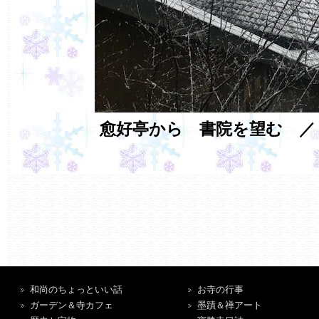
愈好亭から 書院を望む ／
和尚のちょっといい話
お寺の行事
ガーデン＆寺カフェ
墨蹟＆禅アート