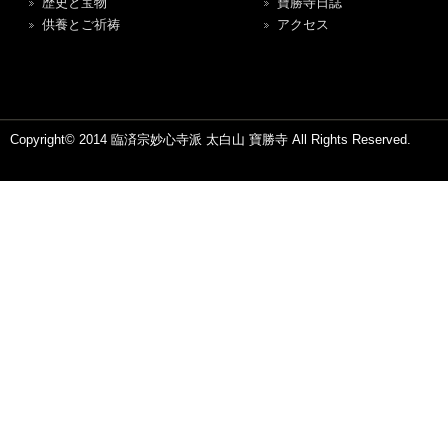
歴史と宝物
寶勝寺日誌
供養とご祈祷
アクセス
Copyright© 2014 臨済宗妙心寺派 太白山 寶勝寺 All Rights Reserved.