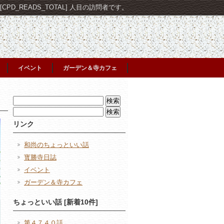
PD_READS_TOTAL] 人目の訪問者です。
イベント
ガーデン＆寺カフェ
検
索:
検
索:
リンク
和尚のちょっといい話
寳勝寺日誌
イベント
ガーデン＆寺カフェ
ちょっといい話 [新着10件]
第４７４０話