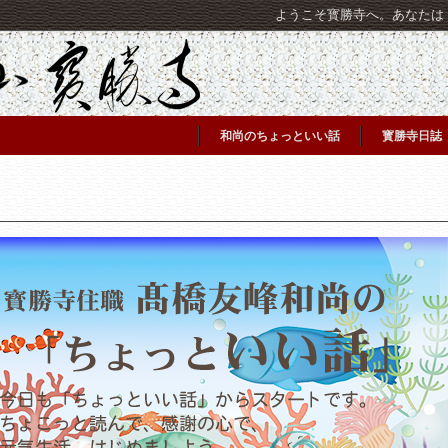
ようこそ寳勝寺へ。あなたは [C
和尚のちょっといい話
寳勝寺日誌