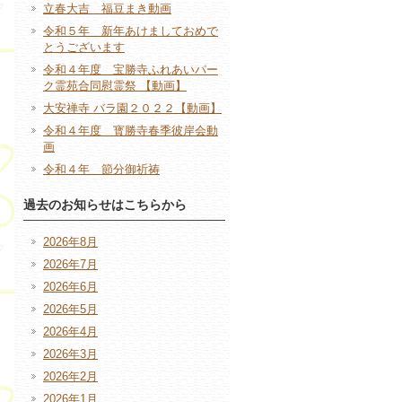
立春大吉 福豆まき動画
令和５年 新年あけましておめで
とうございます
令和４年度 宝勝寺ふれあいパー
ク霊苑合同慰霊祭 【動画】
大安禅寺 バラ園２０２２【動画】
令和４年度 寳勝寺春季彼岸会動
画
令和４年 節分御祈祷
過去のお知らせはこちらから
2026年8月
2026年7月
2026年6月
2026年5月
2026年4月
2026年3月
2026年2月
2026年1月