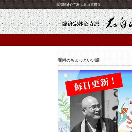
臨済宗妙心寺派 太白山 寳勝寺
和尚のちょっといい話