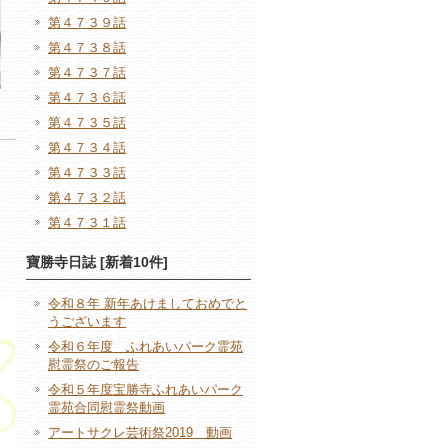
第４７３９話
第４７３８話
第４７３７話
第４７３６話
第４７３５話
第４７３４話
第４７３３話
第４７３２話
第４７３１話
寶勝寺日誌 [新着10件]
令和８年 新年あけましておめでと
うございます
令和６年度 ふれあいパーク霊苑
慰霊祭のご報告
令和５年度宝勝寺ふれあいパーク
霊苑合同慰霊祭動画
アートサクレ芸術祭2019 動画