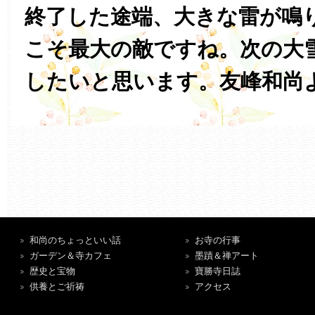
終了した途端、大きな雷が鳴
こそ最大の敵ですね。次の大
したいと思います。友峰和尚
和尚のちょっといい話
お寺の行事
ガーデン＆寺カフェ
墨蹟＆禅アート
歴史と宝物
寶勝寺日誌
供養とご祈祷
アクセス