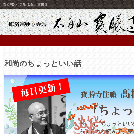
臨済宗妙心寺派 太白山 寳勝寺
和尚のちょっといい話