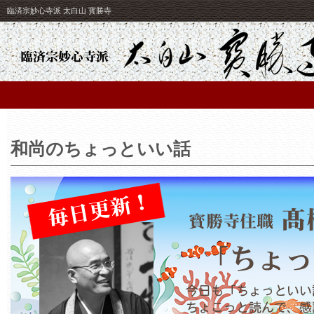
臨済宗妙心寺派 太白山 寳勝寺
和尚のちょっといい話