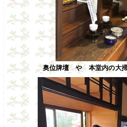
奥位牌壇 や 本堂内の大