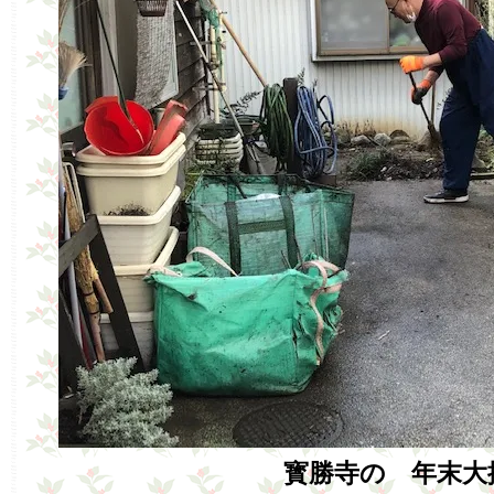
寳勝寺の 年末大