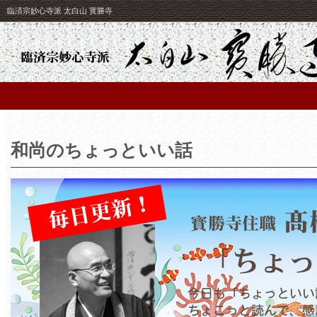
臨済宗妙心寺派 太白山 寳勝寺
和尚のちょっといい話