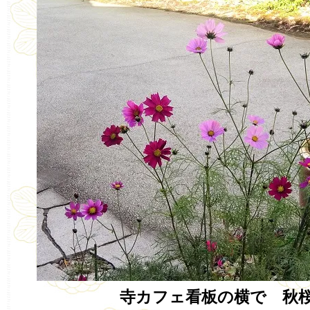
寺カフェ看板の横で 秋