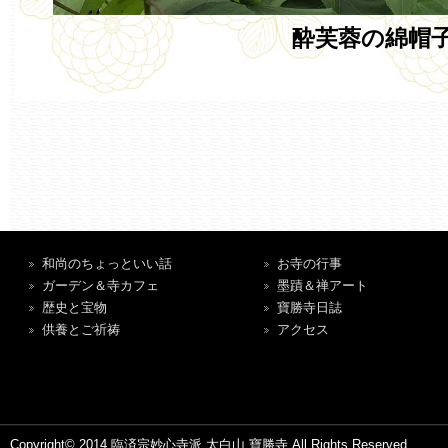
酔芙蓉の綿帽
和尚のちょっといい話
お寺の行事
ガーデン＆寺カフェ
墨蹟＆禅アート
歴史と宝物
寶勝寺日誌
供養とご祈祷
アクセス
Copyright© 2014 臨済宗妙心寺派 太白山 寶勝寺 All Rights Reserved.