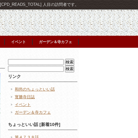
PD_READS_TOTAL] 人目の訪問者です。
イベント
ガーデン＆寺カフェ
検
索:
検
索:
リンク
和尚のちょっといい話
寳勝寺日誌
イベント
ガーデン＆寺カフェ
ちょっといい話 [新着10件]
第４７３８話