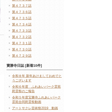
第４７３７話
第４７３６話
第４７３５話
第４７３４話
第４７３３話
第４７３２話
第４７３１話
第４７３０話
第４７２９話
寶勝寺日誌 [新着10件]
令和８年 新年あけましておめでと
うございます
令和６年度 ふれあいパーク霊苑
慰霊祭のご報告
令和５年度宝勝寺ふれあいパーク
霊苑合同慰霊祭動画
アートサクレ芸術祭2019 動画