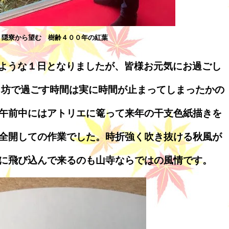
隠寮から望む 樹齢４００年の紅葉
ような１日となりましたが、皆様お元気にお過ごし
自坊で過ごす時間は実に時間が止まってしまったかの
午前中にはアトリエに篭って来年の干支色紙描きを
全開しての作業でした。時折強く吹き抜ける秋風が
に飛び込んで来るのも山寺ならではの風情です。