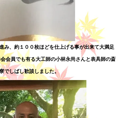
進み、約１００枚ほどを仕上げる事が出来て大満足
禅会会員でも有る大工師の小林永尚さんと表具師の斎
寮でしばし歓談しました。