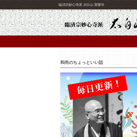
臨済宗妙心寺派 太白山 寳勝寺
和尚のちょっといい話