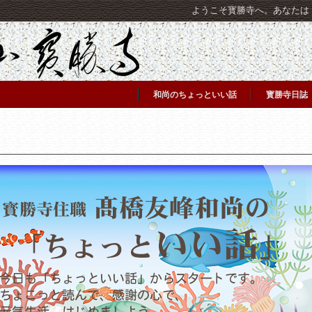
ようこそ寳勝寺へ。あなたは [C
和尚のちょっといい話
寳勝寺日誌