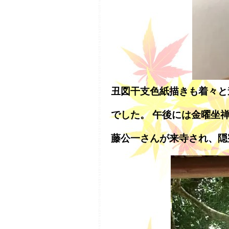
丑図干支色紙描きも着々と
でした。 午後には金曜坐
藤公一さんが来寺され、隠