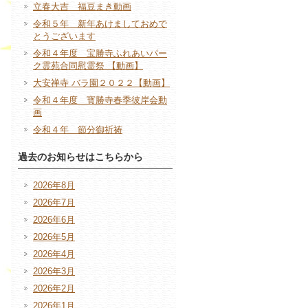
立春大吉 福豆まき動画
令和５年 新年あけましておめで
とうございます
令和４年度 宝勝寺ふれあいパー
ク霊苑合同慰霊祭 【動画】
大安禅寺 バラ園２０２２【動画】
令和４年度 寳勝寺春季彼岸会動
画
令和４年 節分御祈祷
過去のお知らせはこちらから
2026年8月
2026年7月
2026年6月
2026年5月
2026年4月
2026年3月
2026年2月
2026年1月