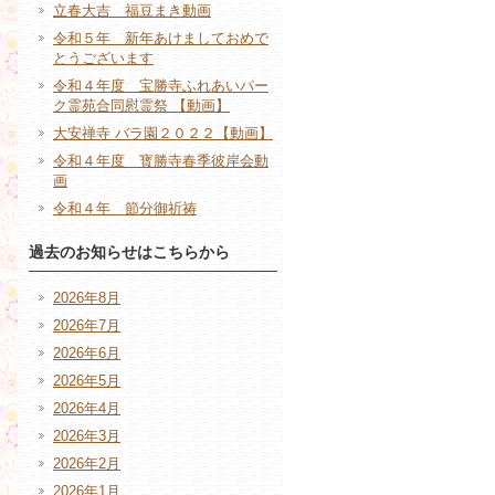
立春大吉 福豆まき動画
令和５年 新年あけましておめで
とうございます
令和４年度 宝勝寺ふれあいパー
ク霊苑合同慰霊祭 【動画】
大安禅寺 バラ園２０２２【動画】
令和４年度 寳勝寺春季彼岸会動
画
令和４年 節分御祈祷
過去のお知らせはこちらから
2026年8月
2026年7月
2026年6月
2026年5月
2026年4月
2026年3月
2026年2月
2026年1月