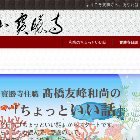
ようこそ寳勝寺へ。あなたは [C
和尚のちょっといい話
寳勝寺日誌