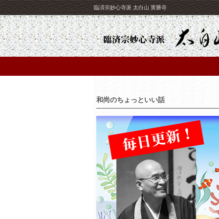
臨済宗妙心寺派 太白山 寳勝寺
和尚のちょっといい話