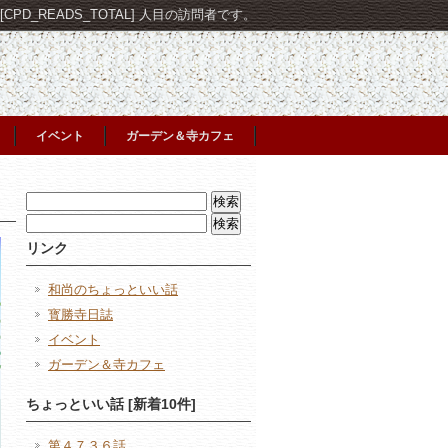
PD_READS_TOTAL] 人目の訪問者です。
イベント
ガーデン＆寺カフェ
検
索:
検
索:
リンク
和尚のちょっといい話
寳勝寺日誌
イベント
ガーデン＆寺カフェ
ちょっといい話 [新着10件]
第４７３６話