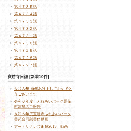
第４７３５話
第４７３４話
第４７３３話
第４７３２話
第４７３１話
第４７３０話
第４７２９話
第４７２８話
第４７２７話
寶勝寺日誌 [新着10件]
令和８年 新年あけましておめでと
うございます
令和６年度 ふれあいパーク霊苑
慰霊祭のご報告
令和５年度宝勝寺ふれあいパーク
霊苑合同慰霊祭動画
アートサクレ芸術祭2019 動画