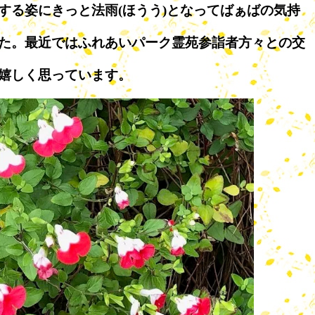
する姿にきっと法雨(ほうう)となってばぁばの気持
た。最近ではふれあいパーク霊苑参詣者方々との交
嬉しく思っています。