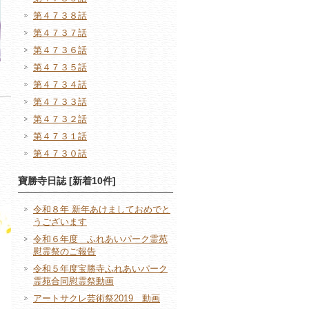
第４７３８話
第４７３７話
第４７３６話
第４７３５話
第４７３４話
第４７３３話
第４７３２話
第４７３１話
第４７３０話
寶勝寺日誌 [新着10件]
令和８年 新年あけましておめでと
うございます
令和６年度 ふれあいパーク霊苑
慰霊祭のご報告
令和５年度宝勝寺ふれあいパーク
霊苑合同慰霊祭動画
アートサクレ芸術祭2019 動画