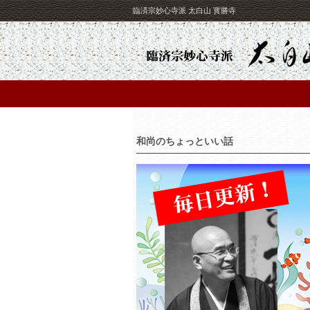
臨済宗妙心寺派 太白山 寳勝寺
和尚のちょっといい話