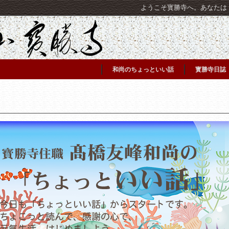
ようこそ寳勝寺へ。あなたは [C
和尚のちょっといい話
寳勝寺日誌