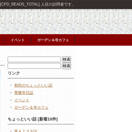
PD_READS_TOTAL] 人目の訪問者です。
イベント
ガーデン＆寺カフェ
検
索:
検
索:
リンク
和尚のちょっといい話
寳勝寺日誌
イベント
ガーデン＆寺カフェ
ちょっといい話 [新着10件]
第４７３９話