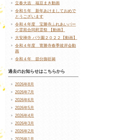
立春大吉 福豆まき動画
令和５年 新年あけましておめで
とうございます
令和４年度 宝勝寺ふれあいパー
ク霊苑合同慰霊祭 【動画】
大安禅寺 バラ園２０２２【動画】
令和４年度 寳勝寺春季彼岸会動
画
令和４年 節分御祈祷
過去のお知らせはこちらから
2026年8月
2026年7月
2026年6月
2026年5月
2026年4月
2026年3月
2026年2月
2026年1月