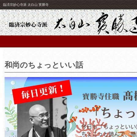
臨済宗妙心寺派 太白山 寳勝寺
和尚のちょっといい話