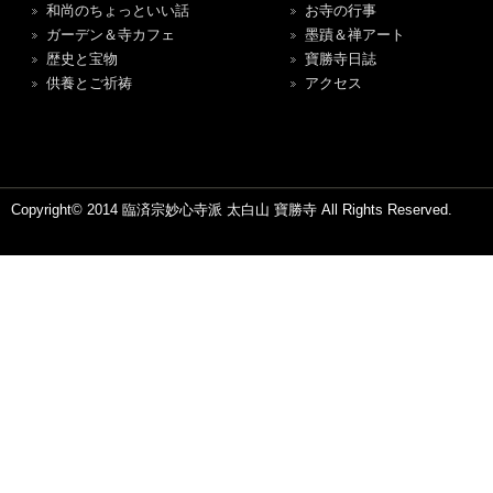
和尚のちょっといい話
お寺の行事
ガーデン＆寺カフェ
墨蹟＆禅アート
歴史と宝物
寶勝寺日誌
供養とご祈祷
アクセス
Copyright© 2014 臨済宗妙心寺派 太白山 寶勝寺 All Rights Reserved.