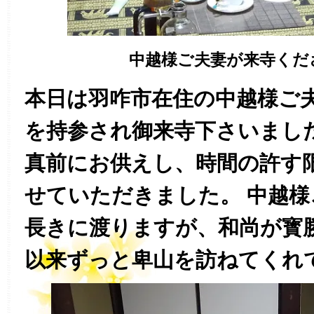
中越様ご夫妻が来寺くだ
本日は羽咋市在住の中越様ご
を持参され御来寺下さいまし
真前にお供えし、時間の許す
せていただきました。 中越
長きに渡りますが、和尚が寳
以来ずっと卑山を訪ねてくれ