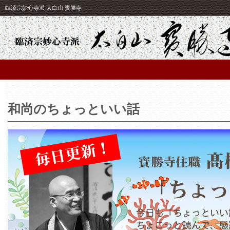
臨済宗妙心寺派 太白山 寳勝寺
和尚のちょっといい話