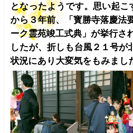
となったようです。思い起こ
から３年前、「寳勝寺落慶法
ーク霊苑竣工式典」が挙行さ
したが、折しも台風２１号が
状況にあり大変気をもみまし