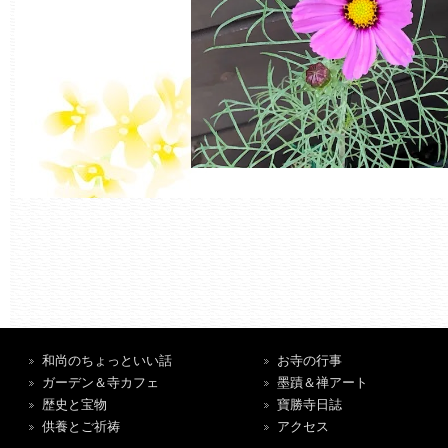
和尚のちょっといい話
お寺の行事
ガーデン＆寺カフェ
墨蹟＆禅アート
歴史と宝物
寶勝寺日誌
供養とご祈祷
アクセス