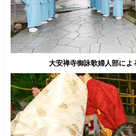
大安禅寺御詠歌婦人部によ